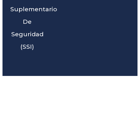
Suplementario
De
Seguridad
(SSI)
Liga Legal® - Barra De
Abogados Cerca De Ruth,
CA