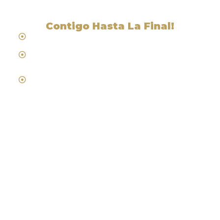
Contigo Hasta La Final!
Hablamos Español
Desde 1984
Abogados de Laboral, Trabajo y
Compensacion al Trabajador