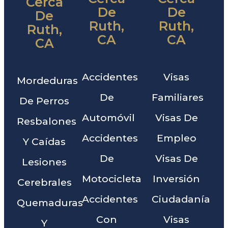
Cerca
De
De
De
Ruth,
Ruth,
Ruth,
CA
CA
CA
Accidentes
Visas
Mordeduras
De
Familiares
De Perros
Automóvil
Visas De
Resbalones
Accidentes
Empleo
Y Caídas
De
Visas De
Lesiones
Motocicleta
Inversión
Cerebrales
Accidentes
Ciudadanía
Quemaduras
Con
Visas
Y