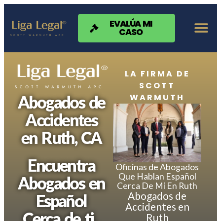
Nota:
este
sitio
EVALÚA MI
CASO
web
incluye
un
sistema
de
LA FIRMA DE
accesibilidad.
SCOTT
WARMUTH
Abogados de
Accidentes
en Ruth, CA
Encuentra
Oficinas de Abogados
Que Hablan Español
Abogados en
Cerca De Mi En Ruth
Abogados de
Español
Accidentes en
Cerca de ti.
Ruth