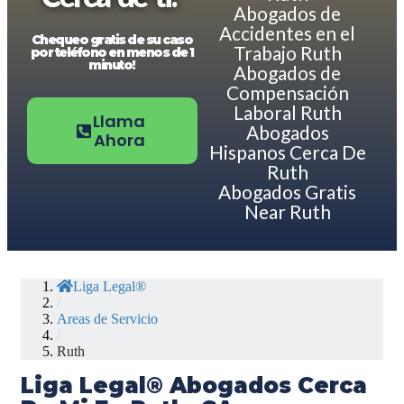
Abogados de
Accidentes en el
Chequeo gratis de su caso
Trabajo Ruth
por teléfono en menos de 1
minuto!
Abogados de
Compensación
Laboral Ruth
Llama
Abogados
Ahora
Hispanos Cerca De
Ruth
Abogados Gratis
Near Ruth
Liga Legal®
/
Areas de Servicio
/
Ruth
Liga Legal® Abogados Cerca