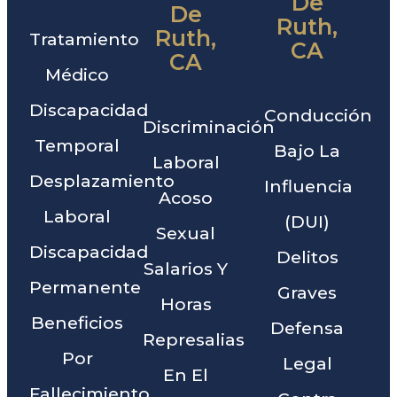
De
De
Ruth,
Ruth,
Tratamiento
CA
CA
Médico
Discapacidad
Conducción
Discriminación
Temporal
Bajo La
Laboral
Desplazamiento
Influencia
Acoso
Laboral
(DUI)
Sexual
Discapacidad
Delitos
Salarios Y
Permanente
Graves
Horas
Beneficios
Defensa
Represalias
Por
Legal
En El
Fallecimiento