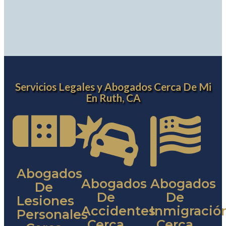
Servicios Legales y Abogados Cerca De Mi
En Ruth, CA
Abogados
Abogados
Abogados
De
De
De
Lesiones
Accidentes
Inmigració
Personales
Cerca
Cerca