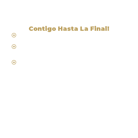
Contigo Hasta La Final!
Hablamos Español
Desde 1984
Abogados de Laboral, Trabajo y
Compensacion al Trabajador