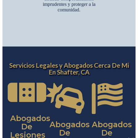
imprudentes y proteger a la
comunidad.
Servicios Legales y Abogados Cerca De Mi
En Shafter, CA
Abogados
Abogados
Abogados
De
De
De
Lesiones