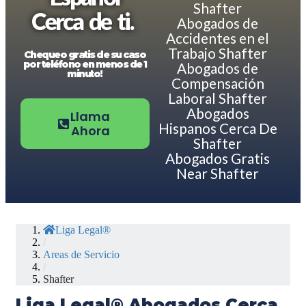
Shafter
Cerca de ti.
Abogados de
Accidentes en el
Trabajo Shafter
Chequeo gratis de su caso
por teléfono en menos de 1
Abogados de
minuto!
Compensación
Laboral Shafter
Abogados
Llama
Hispanos Cerca De
Ahora
Shafter
Abogados Gratis
Near Shafter
Liga Legal®
/
Areas de Servicio
/
Shafter
Liga Legal® Abogados Cerca