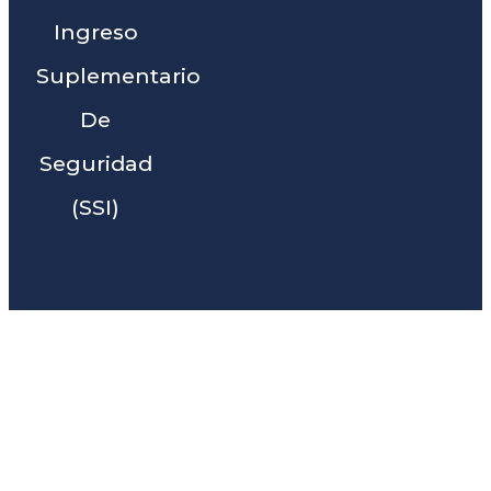
Ingreso
Suplementario
De
Seguridad
(SSI)
Liga Legal® - Barra De
Abogados Cerca De Shafter,
CA