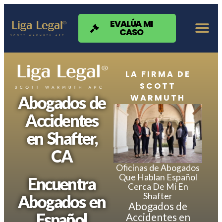
Nota:
este
sitio
EVALÚA MI
CASO
web
incluye
un
sistema
de
LA FIRMA DE
accesibilidad.
SCOTT
WARMUTH
Abogados de
Accidentes
en Shafter,
CA
Oficinas de Abogados
Que Hablan Español
Encuentra
Cerca De Mi En
Shafter
Abogados en
Abogados de
Español
Accidentes en