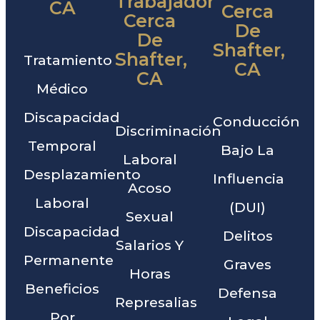
Trabajador
CA
Cerca
Cerca
De
De
Shafter,
Shafter,
Tratamiento
CA
CA
Médico
Discapacidad
Conducción
Discriminación
Temporal
Bajo La
Laboral
Desplazamiento
Influencia
Acoso
Laboral
(DUI)
Sexual
Discapacidad
Delitos
Salarios Y
Permanente
Graves
Horas
Beneficios
Defensa
Represalias
Por