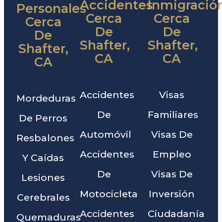
Accidentes
Inmigració
Personales
Cerca
Cerca
Cerca
De
De
De
Shafter,
Shafter,
Shafter,
CA
CA
CA
Accidentes
Visas
Mordeduras
De
Familiares
De Perros
Automóvil
Visas De
Resbalones
Accidentes
Empleo
Y Caídas
De
Visas De
Lesiones
Motocicleta
Inversión
Cerebrales
Accidentes
Ciudadanía
Quemaduras