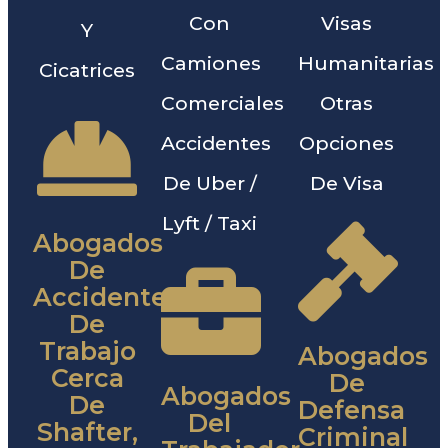
Con
Visas
Y
Camiones
Humanitarias
Cicatrices
Comerciales
Otras
Accidentes
Opciones
De Uber /
De Visa
Lyft / Taxi
Abogados
De
Accidentes
De
Trabajo
Abogados
Cerca
De
Abogados
De
Defensa
Del
Shafter,
Criminal