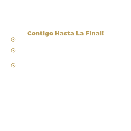
Shandon, CA
Contigo Hasta La Final!
Hablamos Español
Desde 1984
Abogados de Laboral, Trabajo y
Compensacion al Trabajador