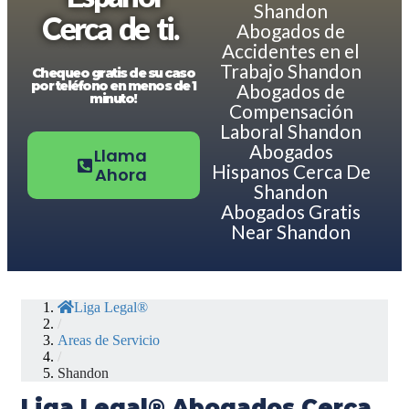
Shandon
Cerca de ti.
Abogados de
Accidentes en el
Trabajo Shandon
Chequeo gratis de su caso
por teléfono en menos de 1
Abogados de
minuto!
Compensación
Laboral Shandon
Abogados
Llama
Hispanos Cerca De
Ahora
Shandon
Abogados Gratis
Near Shandon
Liga Legal®
/
Areas de Servicio
/
Shandon
Liga Legal® Abogados Cerca