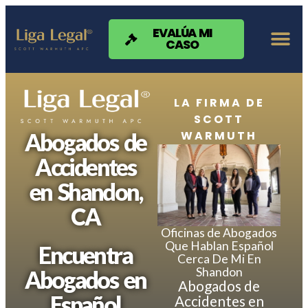
Nota:
este
sitio
EVALÚA MI
CASO
web
incluye
un
sistema
de
LA FIRMA DE
accesibilidad.
SCOTT
WARMUTH
Abogados de
Accidentes
en Shandon,
CA
Oficinas de Abogados
Que Hablan Español
Encuentra
Cerca De Mi En
Shandon
Abogados en
Abogados de
Español
Accidentes en