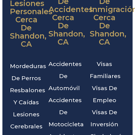
De
De
Lesiones
Accidentes
Inmigració
Personales
Cerca
Cerca
Cerca
De
De
De
Shandon,
Shandon,
Shandon,
CA
CA
CA
Accidentes
Visas
Mordeduras
De
Familiares
De Perros
Automóvil
Visas De
Resbalones
Accidentes
Empleo
Y Caídas
De
Visas De
Lesiones
Motocicleta
Inversión
Cerebrales