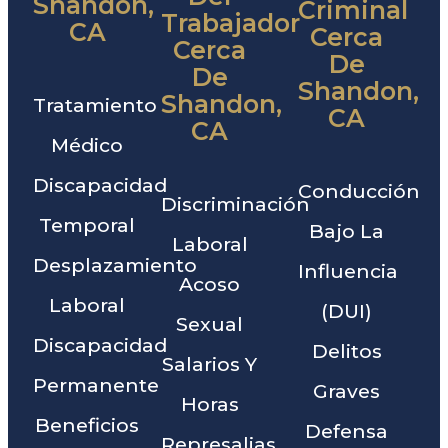
Shandon,
Criminal
Trabajador
CA
Cerca
Cerca
De
De
Shandon,
Shandon,
Tratamiento
CA
CA
Médico
Discapacidad
Conducción
Discriminación
Temporal
Bajo La
Laboral
Desplazamiento
Influencia
Acoso
Laboral
(DUI)
Sexual
Discapacidad
Delitos
Salarios Y
Permanente
Graves
Horas
Beneficios
Defensa
Represalias