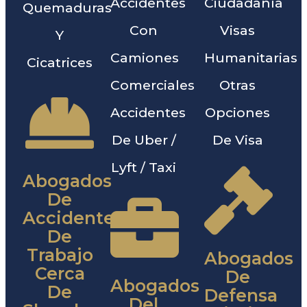
Accidentes
Ciudadanía
Quemaduras
Con
Visas
Y
Camiones
Humanitarias
Cicatrices
Comerciales
Otras
Accidentes
Opciones
De Uber /
De Visa
Lyft / Taxi
Abogados
De
Accidentes
De
Trabajo
Abogados
Cerca
De
Abogados
De
Defensa
Del