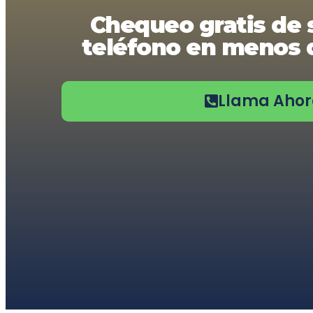
usando
Chequeo gratis de 
un
lector
teléfono en menos d
de
pantalla;
Presione
Control-
F10
Llama Aho
para
abrir
un
menú
de
accesibilidad.