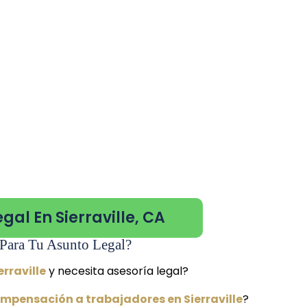
gal En Sierraville, CA
Para Tu Asunto Legal?
erraville
y necesita asesoría legal?
mpensación a trabajadores en Sierraville
?