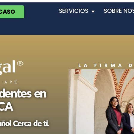
SERVICIOS
SOBRE NO
 CASO
LA FIRMA 
dentes en
 CA
ol Cerca de ti.