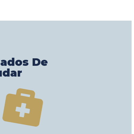
gados De
udar