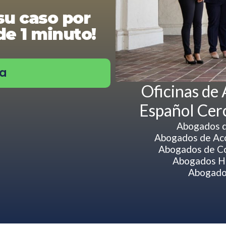
su caso por
e 1 minuto!
ra
Oficinas de
Español Cerc
Abogados de
Abogados de Acci
Abogados de Co
Abogados Hi
Abogados