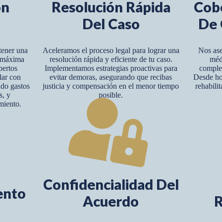
ón
Resolución Rápida
Cob
Del Caso
De 
tener una
Aceleramos el proceso legal para lograr una
Nos ase
y máxima
resolución rápida y eficiente de tu caso.
méd
pertos
Implementamos estrategias proactivas para
complet
lar con
evitar demoras, asegurando que recibas
Desde hos
ndo gastos
justicia y compensación en el menor tiempo
rehabili
s, y
posible.
miento.
Confidencialidad Del
ento
Acuerdo
R