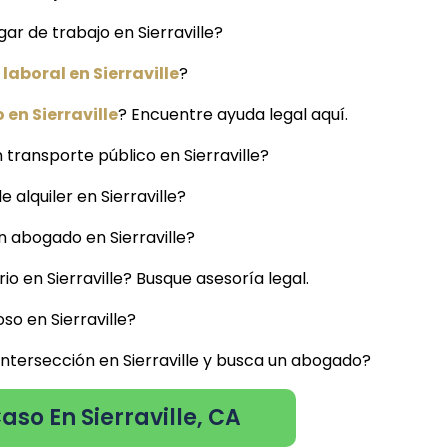
gar de trabajo en Sierraville?
aboral en Sierraville
?
en Sierraville
? Encuentre ayuda legal aquí.
transporte público en Sierraville?
 alquiler en Sierraville?
n abogado en Sierraville?
o en Sierraville? Busque asesoría legal.
o en Sierraville?
intersección en Sierraville y busca un abogado?
aso En Sierraville, CA