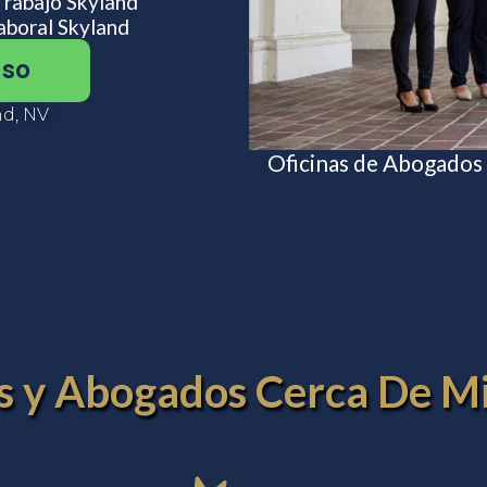
Trabajo Skyland
boral Skyland
aso
d, NV
Oficinas de Abogados
es y Abogados Cerca De M