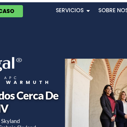
SERVICIOS
SOBRE NO
 CASO
T WARMUTH
dos Cerca De
NV
 Skyland