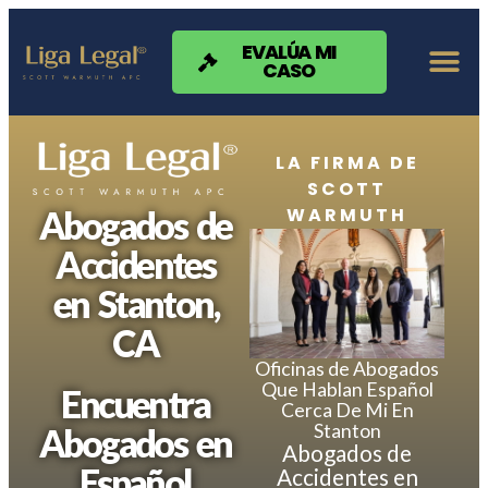
Nota:
este
sitio
EVALÚA MI
CASO
web
incluye
un
sistema
de
LA FIRMA DE
accesibilidad.
SCOTT
WARMUTH
Abogados de
Accidentes
en Stanton,
CA
Oficinas de Abogados
Que Hablan Español
Encuentra
Cerca De Mi En
Stanton
Abogados en
Abogados de
Español
Accidentes en