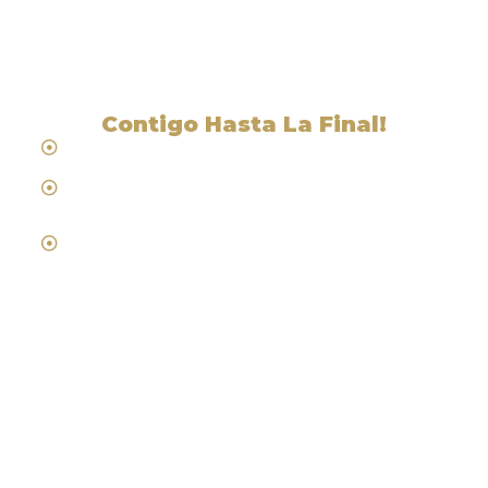
CA
Contigo Hasta La Final!
Hablamos Español
Desde 1984
Abogados de Laboral, Trabajo y
Compensacion al Trabajador