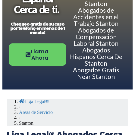
Stanton
Cerca de ti.
Abogados de
Accidentes en el
Trabajo Stanton
Chequeo gratis de su caso
por teléfono en menos de 1
Abogados de
minuto!
Compensación
Laboral Stanton
Abogados
Llama
Hispanos Cerca De
Ahora
Stanton
Abogados Gratis
Near Stanton
Liga Legal®
/
Areas de Servicio
/
Stanton
Liga Legal® Abogados Cerca