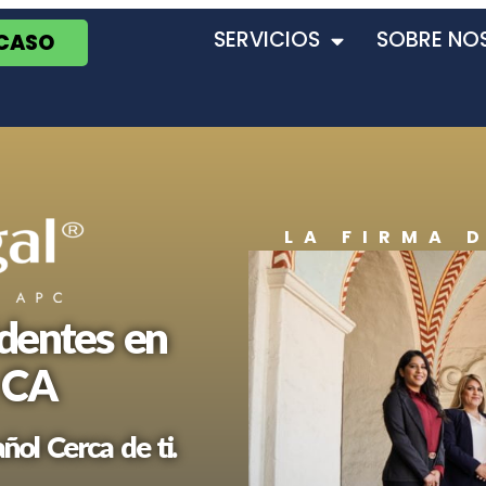
SERVICIOS
SOBRE NO
 CASO
LA FIRMA 
dentes en
 CA
ol Cerca de ti.