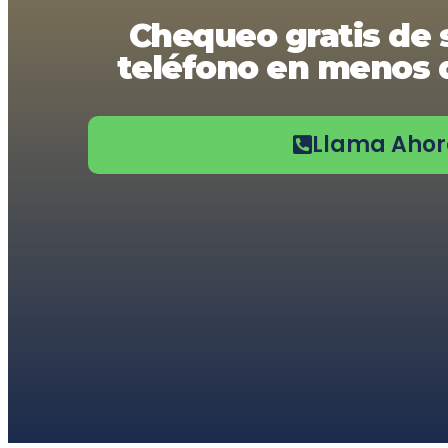
usando
Chequeo gratis de 
un
lector
teléfono en menos d
de
pantalla;
Presione
Control-
F10
Llama Aho
para
abrir
un
menú
de
accesibilidad.