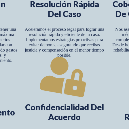
ón
Resolución Rápida
Cob
Del Caso
De 
tener una
Aceleramos el proceso legal para lograr una
Nos ase
y máxima
resolución rápida y eficiente de tu caso.
méd
pertos
Implementamos estrategias proactivas para
complet
lar con
evitar demoras, asegurando que recibas
Desde hos
ndo gastos
justicia y compensación en el menor tiempo
rehabili
s, y
posible.
miento.
Confidencialidad Del
ento
Acuerdo
R