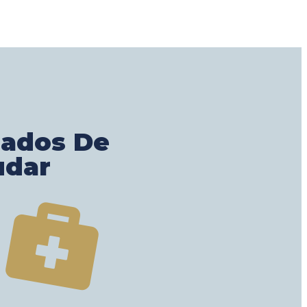
gados De
udar