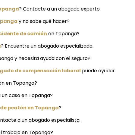
Topanga
? Contacte a un abogado experto.
opanga
y no sabe qué hacer?
cidente de camión
en Topanga?
a
? Encuentre un abogado especializado.
panga y necesita ayuda con el seguro?
gado de compensación laboral
puede ayudar.
ción en Topanga?
ra un caso en Topanga?
 de peatón en Topanga
?
ntacte a un abogado especialista.
l trabajo en Topanga?