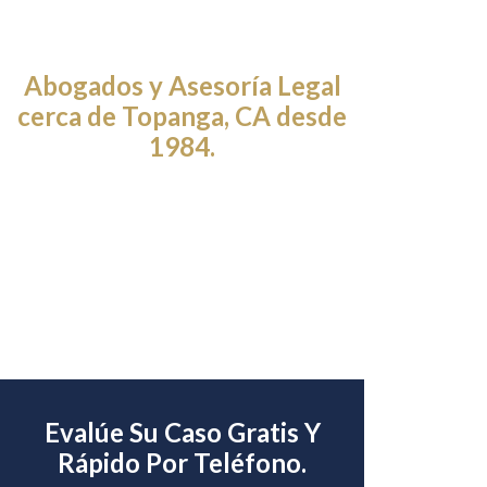
Abogados y Asesoría Legal
cerca de Topanga, CA desde
1984.
Evalúe Su Caso Gratis Y
Rápido Por Teléfono.