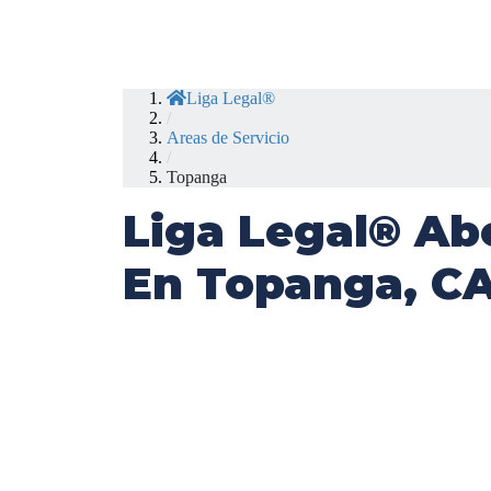
Liga Legal®
/
Areas de Servicio
/
Topanga
Liga Legal® Ab
En Topanga, C