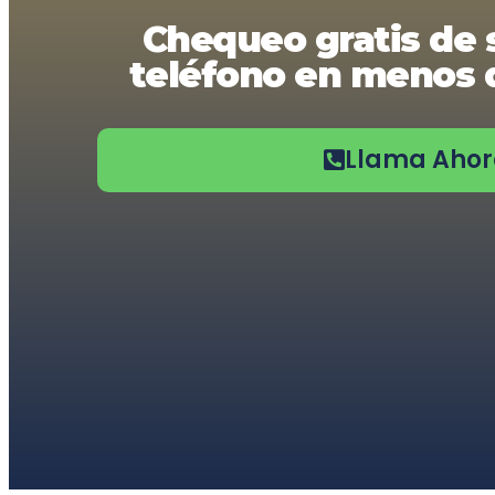
usando
Chequeo gratis de 
un
lector
teléfono en menos d
de
pantalla;
Presione
Control-
F10
Llama Aho
para
abrir
un
menú
de
accesibilidad.