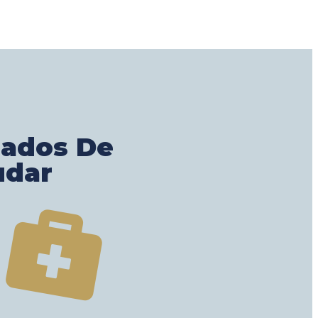
gados De
udar