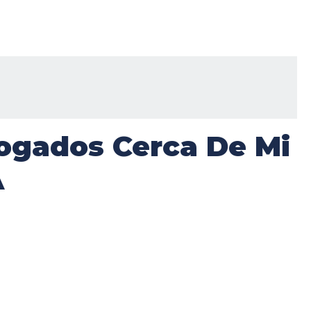
ogados Cerca De Mi
A