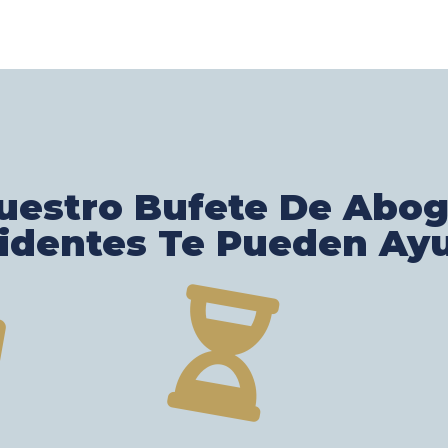
estro Bufete De Abo
identes Te Pueden Ay