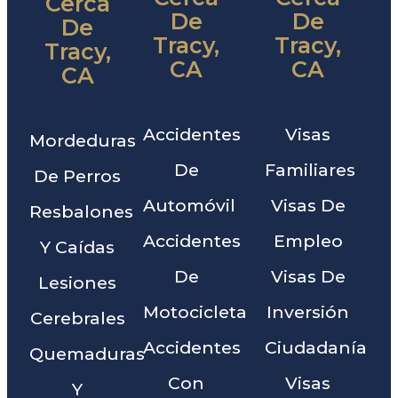
Cerca
De
De
De
Tracy,
Tracy,
Tracy,
CA
CA
CA
Accidentes
Visas
Mordeduras
De
Familiares
De Perros
Automóvil
Visas De
Resbalones
Accidentes
Empleo
Y Caídas
De
Visas De
Lesiones
Motocicleta
Inversión
Cerebrales
Accidentes
Ciudadanía
Quemaduras
Con
Visas
Y