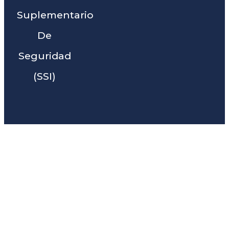
Suplementario
De
Seguridad
(SSI)
Liga Legal® - Barra De
Abogados Cerca De Tracy,
CA