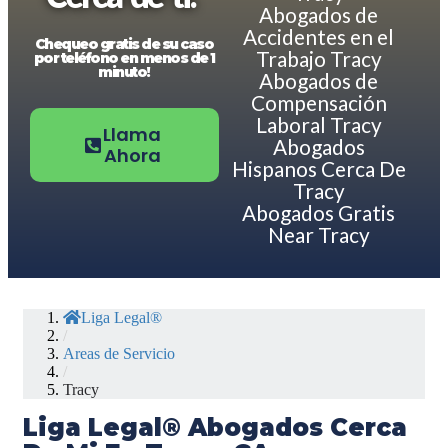
Abogados de
Accidentes en el
Chequeo gratis de su caso
Trabajo Tracy
por teléfono en menos de 1
minuto!
Abogados de
Compensación
Laboral Tracy
Llama
Abogados
Ahora
Hispanos Cerca De
Tracy
Abogados Gratis
Near Tracy
Liga Legal®
/
Areas de Servicio
/
Tracy
Liga Legal® Abogados Cerca