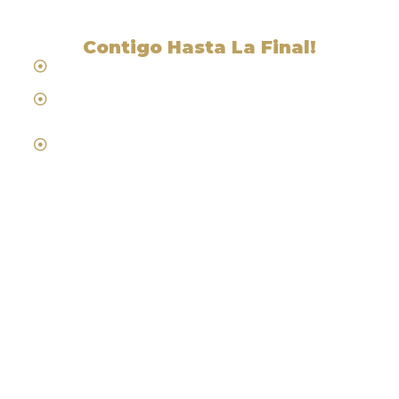
Contigo Hasta La Final!
Hablamos Español
Desde 1984
Abogados de Laboral, Trabajo y
Compensacion al Trabajador