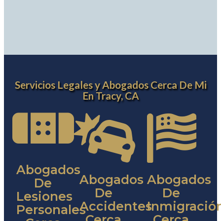
Servicios Legales y Abogados Cerca De Mi
En Tracy, CA
Abogados
Abogados
Abogados
De
De
De
Lesiones
Accidentes
Inmigració
Personales
Cerca
Cerca