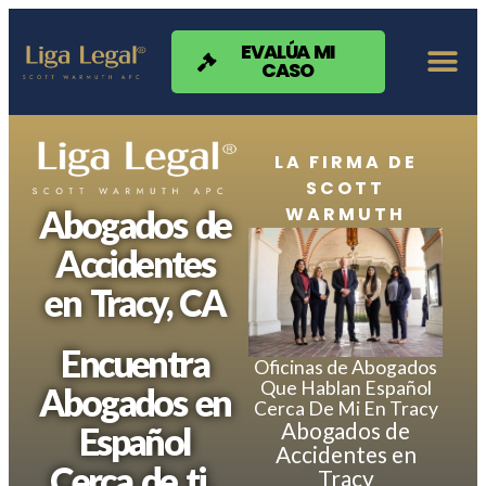
Nota:
este
sitio
EVALÚA MI
CASO
web
incluye
un
sistema
de
LA FIRMA DE
accesibilidad.
SCOTT
WARMUTH
Abogados de
Accidentes
en Tracy, CA
Encuentra
Oficinas de Abogados
Que Hablan Español
Abogados en
Cerca De Mi En Tracy
Abogados de
Español
Accidentes en
Cerca de ti.
Tracy