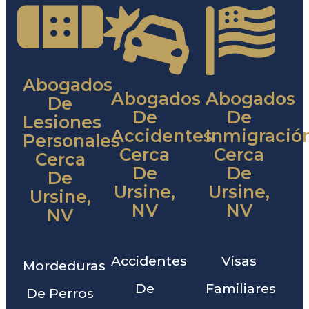
Abogados
Abogados
Abogados
De
De
De
Lesiones
Accidentes
Inmigració
Personales
Cerca
Cerca
Cerca
De
De
De
Ursine,
Ursine,
Ursine,
NV
NV
NV
Accidentes
Visas
Mordeduras
De
Familiares
De Perros