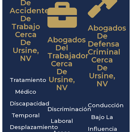
De
Accidentes
De
Trabajo
Abogados
Cerca
De
Abogados
De
Defensa
Del
Ursine,
Criminal
Trabajador
NV
Cerca
Cerca
De
De
Ursine,
Ursine,
Tratamiento
NV
NV
Médico
Discapacidad
Conducción
Discriminación
Temporal
Bajo La
Laboral
Desplazamiento
Influencia