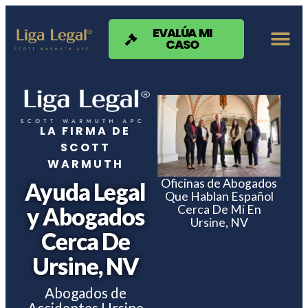
Nota:
este
sitio
EVALÚA MI
CASO
web
incluye
un
sistema
de
accesibilidad.
LA FIRMA DE
SCOTT
WARMUTH
Oficinas de Abogados
Ayuda Legal
Que Hablan Español
Cerca De Mi En
y Abogados
Ursine, NV
Cerca De
Ursine, NV
Abogados de
Accidentes Ursine