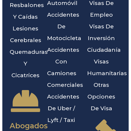
Automóvil
Visas De
Resbalones
Accidentes
Empleo
Y Caídas
De
Visas De
Lesiones
Motocicleta
Inversión
Cerebrales
Accidentes
Ciudadanía
Quemaduras
Con
Visas
Y
Camiones
Humanitarias
Cicatrices
Comerciales
Otras
Accidentes
Opciones
De Uber /
De Visa
Lyft / Taxi
Abogados