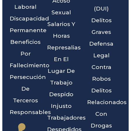
Acoso
Laboral
(DUI)
Sexual
Discapacidad
Delitos
Salarios Y
Permanente
Graves
Horas
Beneficios
Defensa
Represalias
Por
Legal
En El
Fallecimiento
Contra
Lugar De
Persecución
Robos
Trabajo
De
Delitos
Despido
Terceros
Relacionados
Injusto
Responsables
Con
Trabajadores
Drogas
Despedidos