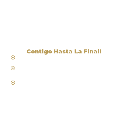
Liga Legal® - Abogados
Cerca De Ursine, NV
Contigo Hasta La Final!
Hablamos Español
Desde 1984
Abogados de Laboral, Trabajo y
Compensacion al Trabajador