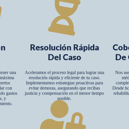
ón
Resolución Rápida
Cob
Del Caso
De 
tener una
Aceleramos el proceso legal para lograr una
Nos ase
y máxima
resolución rápida y eficiente de tu caso.
méd
pertos
Implementamos estrategias proactivas para
complet
lar con
evitar demoras, asegurando que recibas
Desde hos
ndo gastos
justicia y compensación en el menor tiempo
rehabili
s, y
posible.
miento.