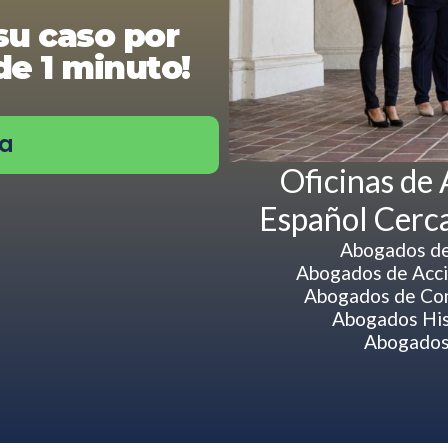
su caso por
e 1 minuto!
ra
Oficinas de
Español Cerc
Abogados de
Abogados de Acci
Abogados de Com
Abogados His
Abogados