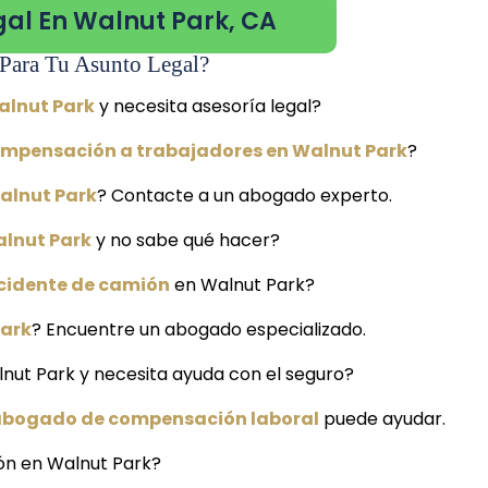
gal En Walnut Park, CA
Para Tu Asunto Legal?
alnut Park
y necesita asesoría legal?
mpensación a trabajadores en Walnut Park
?
alnut Park
? Contacte a un abogado experto.
alnut Park
y no sabe qué hacer?
cidente de camión
en Walnut Park?
Park
? Encuentre un abogado especializado.
lnut Park y necesita ayuda con el seguro?
bogado de compensación laboral
puede ayudar.
ión en Walnut Park?