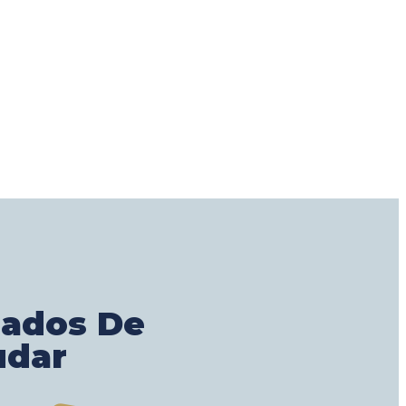
gados De
udar