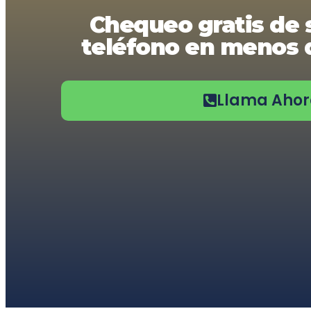
usando
Chequeo gratis de 
un
lector
teléfono en menos d
de
pantalla;
Presione
Control-
F10
Llama Aho
para
abrir
un
menú
de
accesibilidad.