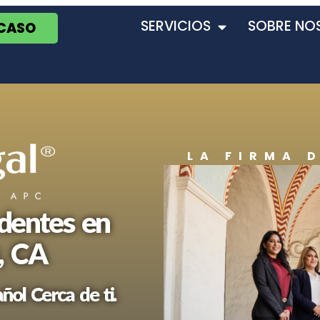
SERVICIOS
SOBRE NO
 CASO
LA FIRMA 
dentes en
, CA
ol Cerca de ti.