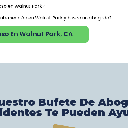
oso en Walnut Park?
 intersección en Walnut Park y busca un abogado?
aso En Walnut Park, CA
estro Bufete De Abo
identes Te Pueden Ay