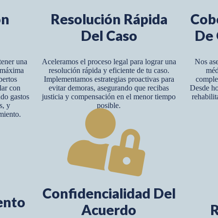
ón
Resolución Rápida
Cob
Del Caso
De 
tener una
Aceleramos el proceso legal para lograr una
Nos ase
y máxima
resolución rápida y eficiente de tu caso.
méd
pertos
Implementamos estrategias proactivas para
complet
lar con
evitar demoras, asegurando que recibas
Desde hos
ndo gastos
justicia y compensación en el menor tiempo
rehabili
s, y
posible.
miento.
Confidencialidad Del
ento
Acuerdo
R