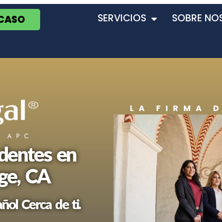
SERVICIOS
SOBRE NO
 CASO
LA FIRMA 
dentes en
ge, CA
ol Cerca de ti.