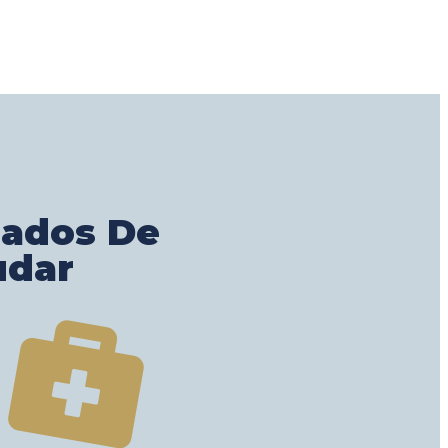
gados De
udar