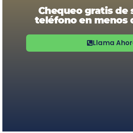
usando
Chequeo gratis de 
un
lector
teléfono en menos d
de
pantalla;
Presione
Control-
F10
Llama Aho
para
abrir
un
menú
de
accesibilidad.