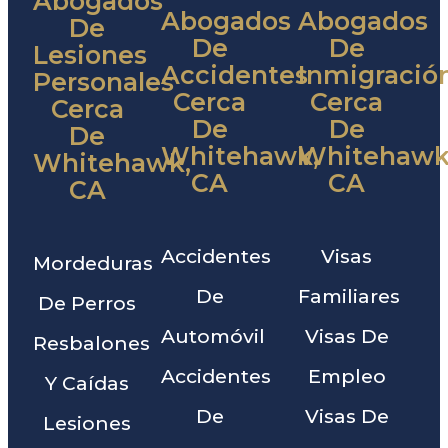
Abogados
Abogados
Abogados
De
De
De
Lesiones
Accidentes
Inmigració
Personales
Cerca
Cerca
Cerca
De
De
De
Whitehawk,
Whitehawk
Whitehawk,
CA
CA
CA
Accidentes
Visas
Mordeduras
De
Familiares
De Perros
Automóvil
Visas De
Resbalones
Accidentes
Empleo
Y Caídas
De
Visas De
Lesiones