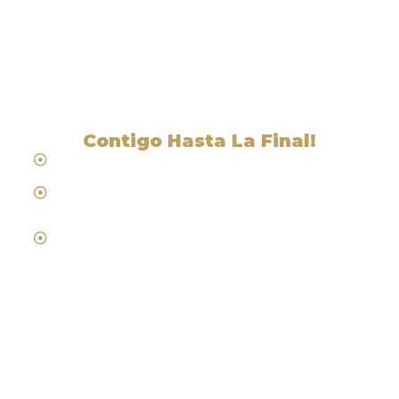
Abogados Cerca De
Whitehawk, CA
Contigo Hasta La Final!
Hablamos Español
Desde 1984
Abogados de Laboral, Trabajo y
Compensacion al Trabajador