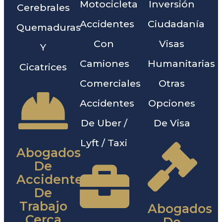
Motocicleta
Inversión
Cerebrales
Accidentes
Ciudadanía
Quemaduras
Con
Visas
Y
Camiones
Humanitarias
Cicatrices
Comerciales
Otras
Accidentes
Opciones
De Uber /
De Visa
Lyft / Taxi
Abogados
De
Accidentes
De
Trabajo
Abogados
Cerca
De