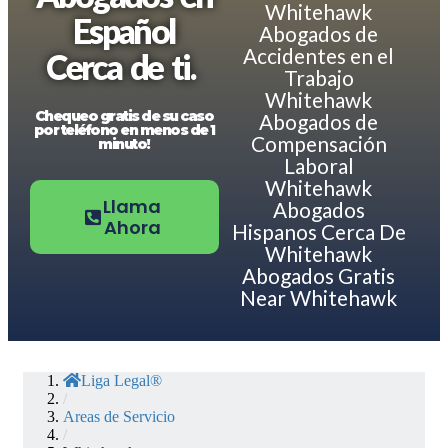
Whitehawk
Español
Abogados de
Accidentes en el
Cerca de ti.
Trabajo
Whitehawk
Chequeo gratis de su caso
Abogados de
por teléfono en menos de 1
Compensación
minuto!
Laboral
Whitehawk
Llama
Abogados
Ahora
Hispanos Cerca De
Whitehawk
Abogados Gratis
Near Whitehawk
Liga Legal®
/
Areas de Servicio
/