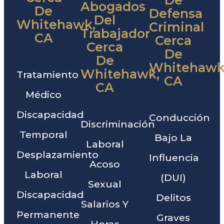
Abogados
De
Defensa
Del
Whitehawk,
Criminal
Trabajador
CA
Cerca
Cerca
De
De
Whitehawk
Whitehawk,
Tratamiento
CA
CA
Médico
Discapacidad
Conducción
Discriminación
Temporal
Bajo La
Laboral
Desplazamiento
Influencia
Acoso
Laboral
(DUI)
Sexual
Discapacidad
Delitos
Salarios Y
Permanente
Graves