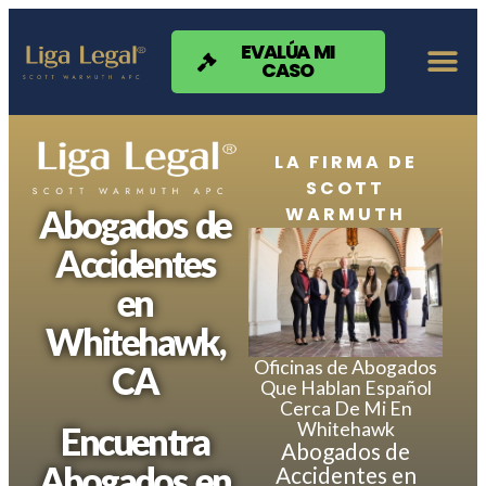
Nota:
este
sitio
EVALÚA MI
CASO
web
incluye
un
sistema
de
LA FIRMA DE
accesibilidad.
SCOTT
WARMUTH
Abogados de
Accidentes
en
Whitehawk,
Oficinas de Abogados
CA
Que Hablan Español
Cerca De Mi En
Whitehawk
Encuentra
Abogados de
Abogados en
Accidentes en