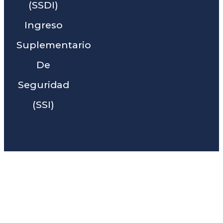
(SSDI)
Ingreso
Suplementario
De
Seguridad
(SSI)
Liga Legal® - Barra De
Abogados Cerca De Winters,