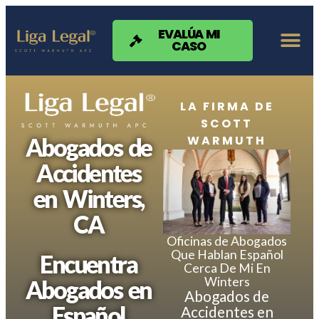
Nota:
este
sitio
EVALÚA MI
CASO
web
incluye
un
sistema
de
LA FIRMA DE
accesibilidad.
SCOTT
WARMUTH
Abogados de
Accidentes
en Winters,
CA
Oficinas de Abogados
Que Hablan Español
Encuentra
Cerca De Mi En
Winters
Abogados en
Abogados de
Español
Accidentes en