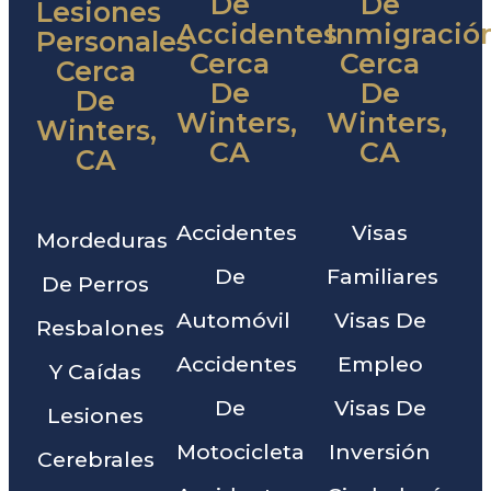
De
De
Lesiones
Accidentes
Inmigració
Personales
Cerca
Cerca
Cerca
De
De
De
Winters,
Winters,
Winters,
CA
CA
CA
Accidentes
Visas
Mordeduras
De
Familiares
De Perros
Automóvil
Visas De
Resbalones
Accidentes
Empleo
Y Caídas
De
Visas De
Lesiones
Motocicleta
Inversión
Cerebrales