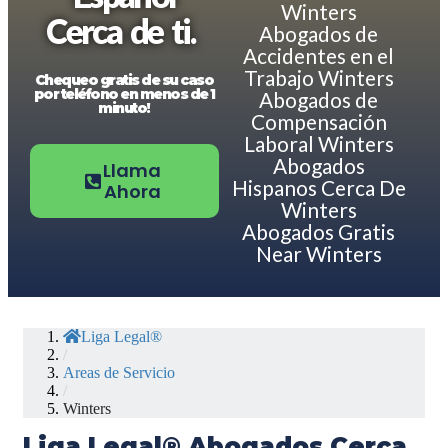
Winters
Cerca de ti.
Abogados de
Accidentes en el
Trabajo Winters
Chequeo gratis de su caso
por teléfono en menos de 1
Abogados de
minuto!
Compensación
Laboral Winters
Abogados
Llama
Hispanos Cerca De
Ahora
Winters
Abogados Gratis
Near Winters
Liga Legal®
/
Areas de Servicio
/
Winters
Liga Legal® Abogados Cerca