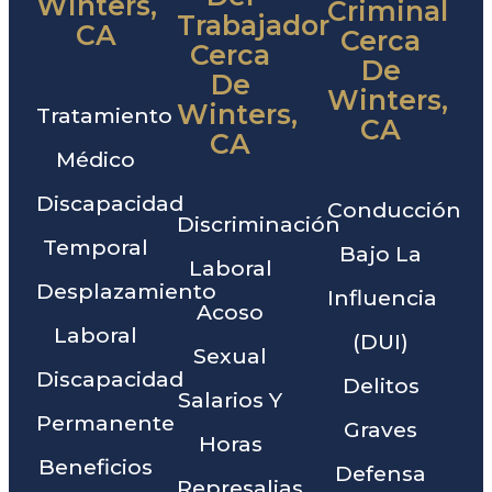
Winters,
Criminal
Trabajador
CA
Cerca
Cerca
De
De
Winters,
Winters,
Tratamiento
CA
CA
Médico
Discapacidad
Conducción
Discriminación
Temporal
Bajo La
Laboral
Desplazamiento
Influencia
Acoso
Laboral
(DUI)
Sexual
Discapacidad
Delitos
Salarios Y
Permanente
Graves
Horas
Beneficios
Defensa
Represalias