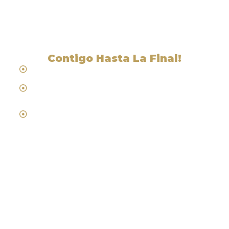
CA
Contigo Hasta La Final!
Hablamos Español
Desde 1984
Abogados de Laboral, Trabajo y
Compensacion al Trabajador