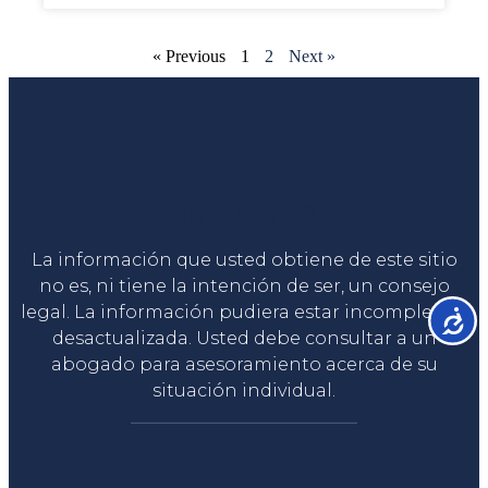
« Previous
1
2
Next »
Liga Legal®
La información que usted obtiene de este sitio
no es, ni tiene la intención de ser, un consejo
legal. La información pudiera estar incompleta o
Accesib
desactualizada. Usted debe consultar a un
abogado para asesoramiento acerca de su
situación individual.