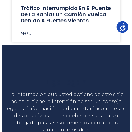
Tráfico Interrumpido En El Puente
De La Bahía! Un Camión Vuelca
Debido A Fuertes Vientos
Accesib
MAS »
Liga Legal®
La información que usted obtiene de este sitio
no es, ni tiene la intención de ser, un consejo
legal. La información pudiera estar incompleta o
desactualizada. Usted debe consultar a un
abogado para asesoramiento acerca de su
situación individual.