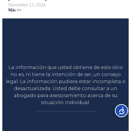
November 13, 2024
Más >>
Liga Legal®
La información que usted obtiene de este sitio
no es, ni tiene la intención de ser, un consejo
legal. La información pudiera estar incompleta o
desactualizada. Usted debe consultar a un
abogado para asesoramiento acerca de su
situación individual.
Accesib