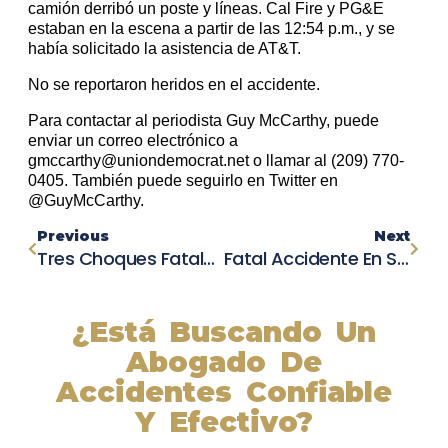
camión derribó un poste y líneas. Cal Fire y PG&E
estaban en la escena a partir de las 12:54 p.m., y se
había solicitado la asistencia de AT&T.
No se reportaron heridos en el accidente.
Para contactar al periodista Guy McCarthy, puede
enviar un correo electrónico a
gmccarthy@uniondemocrat.net o llamar al (209) 770-
0405. También puede seguirlo en Twitter en
@GuyMcCarthy.
Previous
Next
Tres Choques Fatales En Una Semana En El Condado De Huntington, Según El Médico Forense
Fatal Accidente En Santa Susana Pass Road: Conductor Pierde La Vida Tras Despiste Mortal
¿Está Buscando Un
Abogado De
Accidentes Confiable
Y Efectivo?
Nuestros abogados experimentados lucharán por sus