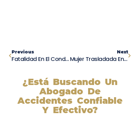
Previous
Next
Fatalidad En El Condado De Tulare: La Importancia Crítica Del Cinturón De Seguridad
Mujer Trasladada En Helicóptero Tras Grave Accidente En Phelan
¿Está Buscando Un
Abogado De
Accidentes Confiable
Y Efectivo?
Nuestros abogados experimentados lucharán por sus
derechos y obtendrán la compensación que se merece.
¡Actúe ahora y obtenga la justicia que necesita!
¡Marque nuestro número ahora!