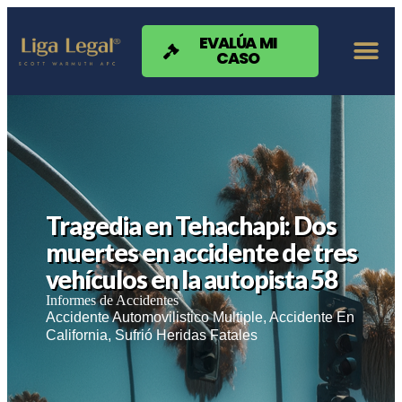
Nota:
este
sitio
EVALÚA MI
CASO
web
incluye
un
sistema
de
accesibilidad.
Tragedia en Tehachapi: Dos
muertes en accidente de tres
vehículos en la autopista 58
Informes de Accidentes
Accidente Automovilistico Multiple
,
Accidente En
California
,
Sufrió Heridas Fatales