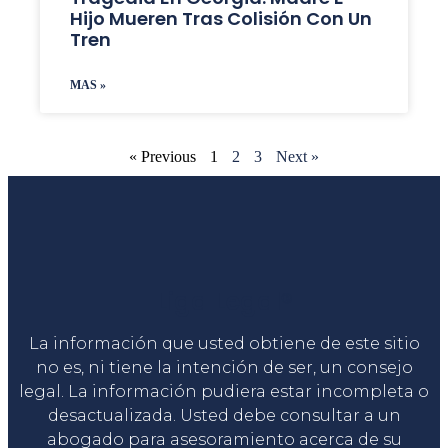
Hijo Mueren Tras Colisión Con Un
Tren
MAS »
« Previous
1
2
3
Next »
Liga Legal®
La información que usted obtiene de este sitio
no es, ni tiene la intención de ser, un consejo
legal. La información pudiera estar incompleta o
desactualizada. Usted debe consultar a un
abogado para asesoramiento acerca de su