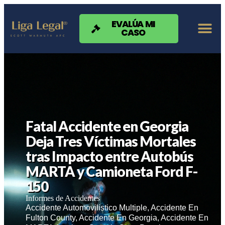
Nota:
este
sitio
EVALÚA MI
CASO
web
incluye
un
sistema
de
accesibilidad.
Fatal Accidente en Georgia
Deja Tres Víctimas Mortales
tras Impacto entre Autobús
MARTA y Camioneta Ford F-
150
Informes de Accidentes
Accidente Automovilistico Multiple
,
Accidente En
Fulton County
,
Accidente En Georgia
,
Accidente En