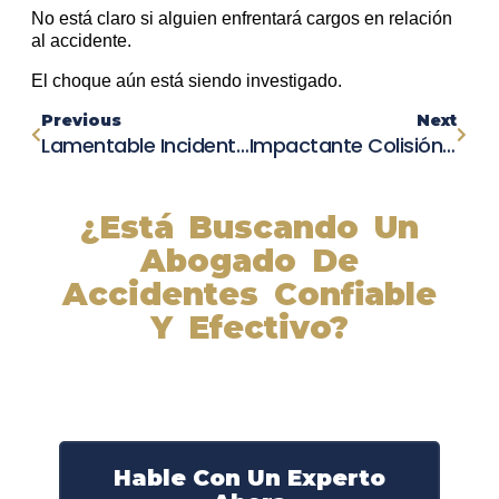
No está claro si alguien enfrentará cargos en relación
al accidente.
El choque aún está siendo investigado.
Previous
Next
Lamentable Incidente En Spartanburg: Fallece Bombero Jubilado En Trágico Choque Solitario
Impactante Colisión En Concesionario Toyota Cobra Vida De Una Persona Y Deja Tres Heridos
¿Está Buscando Un
Abogado De
Accidentes Confiable
Y Efectivo?
Nuestros abogados experimentados lucharán por sus
derechos y obtendrán la compensación que se merece.
¡Actúe ahora y obtenga la justicia que necesita!
¡Marque nuestro número ahora!
Hable Con Un Experto