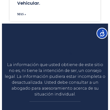
Vehicular.
MAS »
Accesib
Liga Legal®
La información que usted obtiene de este sitio
no es, ni tiene la intención de ser, un consejo
legal. La información pudiera estar incompleta o
desactualizada. Usted debe consultar a un
abogado para asesoramiento acerca de su
situación individual.