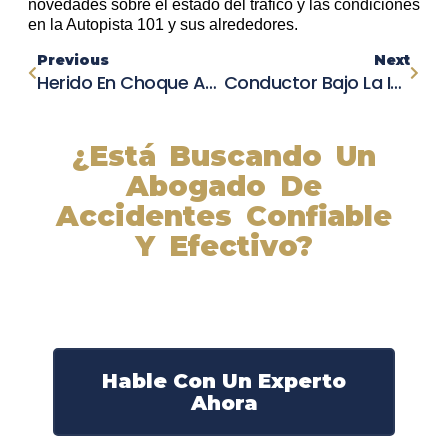
novedades sobre el estado del tráfico y las condiciones
en la Autopista 101 y sus alrededores.
Previous
Next
Herido En Choque Automovilístico: Tráfico Afectado En La Autopista 101 En San Luis Obispo
Conductor Bajo La Influencia Choca En Autopista 5: Niño En Estado Crítico Tras Impactante Accidente
¿Está Buscando Un
Abogado De
Accidentes Confiable
Y Efectivo?
Nuestros abogados experimentados lucharán por sus
derechos y obtendrán la compensación que se merece.
¡Actúe ahora y obtenga la justicia que necesita!
¡Marque nuestro número ahora!
Hable Con Un Experto
Ahora