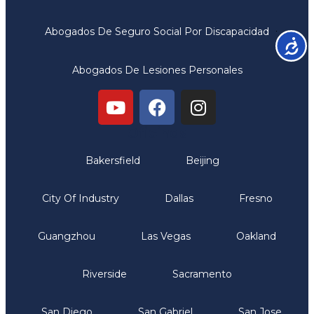
Abogados De Seguro Social Por Discapacidad
Accesib
Abogados De Lesiones Personales
Oficinas
Bakersfield
Beijing
City Of Industry
Dallas
Fresno
Guangzhou
Las Vegas
Oakland
Riverside
Sacramento
San Diego
San Gabriel
San Jose