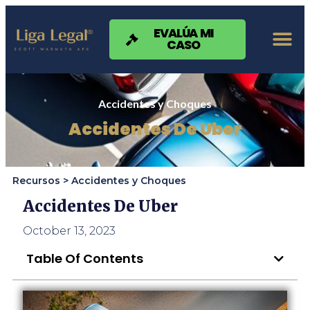
Nota:
este
sitio
EVALÚA MI
CASO
web
incluye
un
sistema
de
Accidentes y Choques
accesibilidad.
Accidentes De Uber
Recursos >
Accidentes y Choques
Accidentes De Uber
October 13, 2023
Table Of Contents