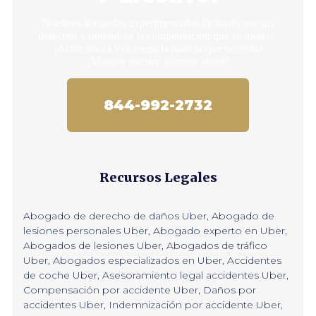
Nuestros abogados experimentados lucharán por sus
derechos y obtendrán la compensación que se merece.
¡Actúe ahora y obtenga la justicia que necesita!
¡Marque nuestro número ahora!
844-992-2732
Recursos Legales
Abogado de derecho de daños Uber
,
Abogado de
lesiones personales Uber
,
Abogado experto en Uber
,
Abogados de lesiones Uber
,
Abogados de tráfico
Uber
,
Abogados especializados en Uber
,
Accidentes
de coche Uber
,
Asesoramiento legal accidentes Uber
,
Compensación por accidente Uber
,
Daños por
accidentes Uber
,
Indemnización por accidente Uber
,