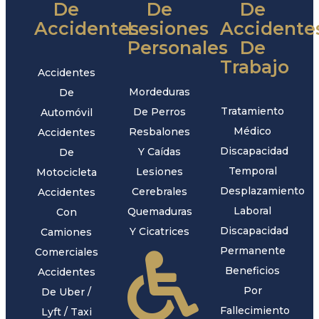
De
De
De
Accidentes
Lesiones
Accidente
Personales
De
Trabajo
Accidentes
Mordeduras
De
Tratamiento
De Perros
Automóvil
Médico
Resbalones
Accidentes
Discapacidad
Y Caídas
De
Temporal
Lesiones
Motocicleta
Desplazamiento
Cerebrales
Accidentes
Laboral
Quemaduras
Con
Discapacidad
Y Cicatrices
Camiones
Permanente
Comerciales
Beneficios
Accidentes
Por
De Uber /
Fallecimiento
Lyft / Taxi