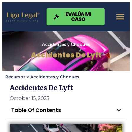
Nota:
este
sitio
EVALÚA MI
CASO
web
incluye
un
sistema
de
Accidentes y Choques
accesibilidad.
Accidentes De Lyft
Recursos >
Accidentes y Choques
Accidentes De Lyft
October 15, 2023
Table Of Contents