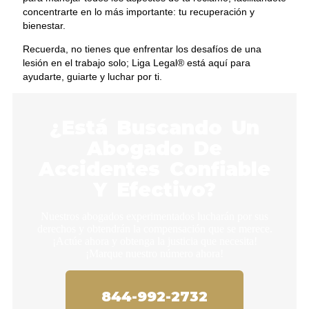
concentrarte en lo más importante: tu recuperación y
bienestar.
Recuerda, no tienes que enfrentar los desafíos de una
lesión en el trabajo solo; Liga Legal® está aquí para
ayudarte, guiarte y luchar por ti.
¿Está Buscando Un
Abogado De
Accidentes Confiable
Y Efectivo?
Nuestros abogados experimentados lucharán por sus
derechos y obtendrán la compensación que se merece.
¡Actúe ahora y obtenga la justicia que necesita!
¡Marque nuestro número ahora!
844-992-2732