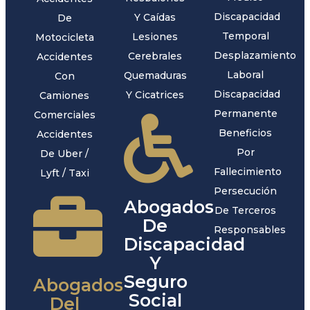
Discapacidad
Y Caídas
De
Temporal
Lesiones
Motocicleta
Desplazamiento
Cerebrales
Accidentes
Laboral
Quemaduras
Con
Discapacidad
Y Cicatrices
Camiones
Permanente
Comerciales
Beneficios
Accidentes
Por
De Uber /
Fallecimiento
Lyft / Taxi
Persecución
Abogados
De Terceros
De
Responsables
Discapacidad
Y
Seguro
Abogados
Social
Del