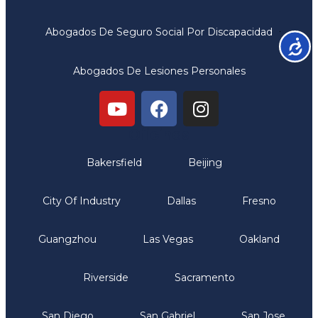
Abogados De Seguro Social Por Discapacidad
Accesib
Abogados De Lesiones Personales
Oficinas
Bakersfield
Beijing
City Of Industry
Dallas
Fresno
Guangzhou
Las Vegas
Oakland
Riverside
Sacramento
San Diego
San Gabriel
San Jose