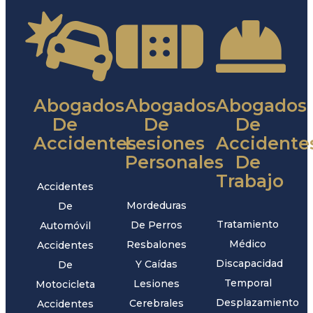
Abogados
Abogados
Abogados
De
De
De
Accidentes
Lesiones
Accidente
Personales
De
Trabajo
Accidentes
Mordeduras
De
Tratamiento
De Perros
Automóvil
Médico
Resbalones
Accidentes
Discapacidad
Y Caídas
De
Temporal
Lesiones
Motocicleta
Desplazamiento
Cerebrales
Accidentes