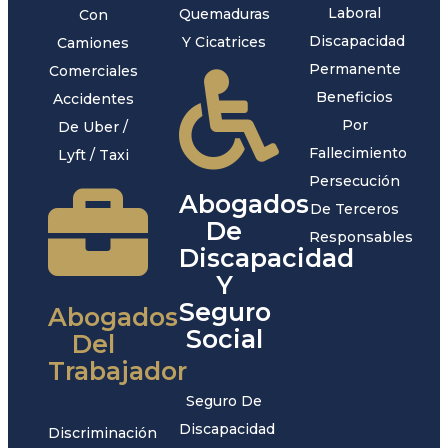
Laboral
Quemaduras
Con
Discapacidad
Y Cicatrices
Camiones
Permanente
Comerciales
Beneficios
Accidentes
Por
De Uber /
Fallecimiento
Lyft / Taxi
Persecución
Abogados
De Terceros
De
Responsables
Discapacidad
Y
Seguro
Abogados
Social
Del
Trabajador
Seguro De
Discapacidad
Discriminación