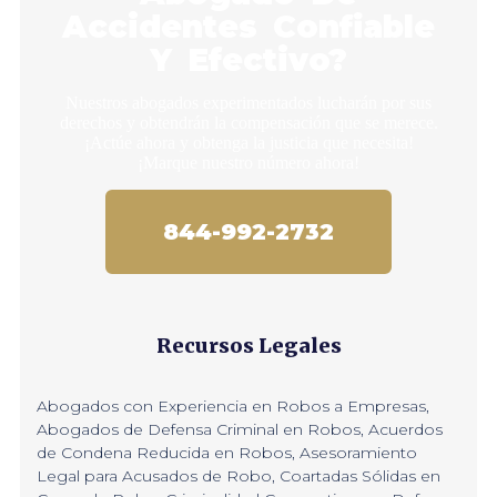
Accidentes Confiable
Y Efectivo?
Nuestros abogados experimentados lucharán por sus
derechos y obtendrán la compensación que se merece.
¡Actúe ahora y obtenga la justicia que necesita!
¡Marque nuestro número ahora!
844-992-2732
Recursos Legales
Abogados con Experiencia en Robos a Empresas
,
Abogados de Defensa Criminal en Robos
,
Acuerdos
de Condena Reducida en Robos
,
Asesoramiento
Legal para Acusados de Robo
,
Coartadas Sólidas en