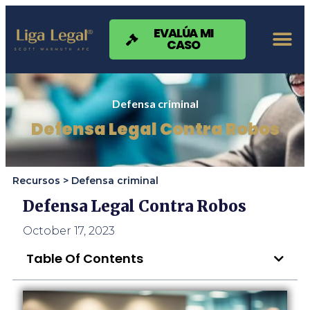
Nota:
este
sitio
EVALÚA MI
CASO
web
incluye
un
sistema
de
Defensa criminal
accesibilidad.
Defensa Legal Contra Robos
Recursos >
Defensa criminal
Defensa Legal Contra Robos
October 17, 2023
Table Of Contents