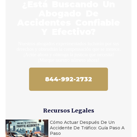
¿Está Buscando Un
Abogado De
Accidentes Confiable
Y Efectivo?
Nuestros abogados experimentados lucharán por sus
derechos y obtendrán la compensación que se merece.
¡Actúe ahora y obtenga la justicia que necesita!
¡Marque nuestro número ahora!
844-992-2732
Recursos Legales
Cómo Actuar Después De Un
Accidente De Tráfico: Guía Paso A
Paso