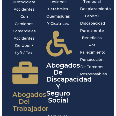
Temporal
Lesiones
Motocicleta
Desplazamiento
Cerebrales
Accidentes
Laboral
Quemaduras
Con
Discapacidad
Y Cicatrices
Camiones
Permanente
Comerciales
Beneficios
Accidentes
Por
De Uber /
Fallecimiento
Lyft / Taxi
Persecución
Abogados
De Terceros
De
Responsables
Discapacidad
Y
Seguro
Abogados
Social
Del
Trabajador