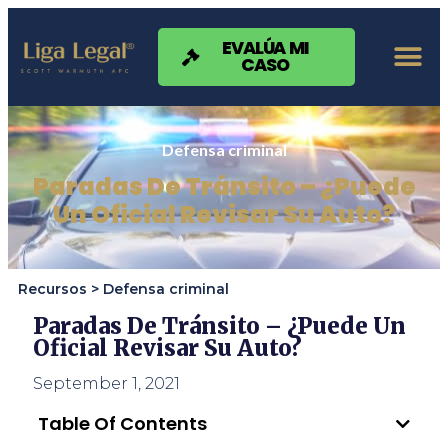
Nota:
este
sitio
EVALÚA MI
CASO
web
incluye
un
sistema
de
Defensa criminal
accesibilidad.
Paradas De Tránsito – ¿Puede
Un Oficial Revisar Su Auto?
Recursos >
Defensa criminal
Paradas De Tránsito – ¿Puede Un
Oficial Revisar Su Auto?
September 1, 2021
Table Of Contents