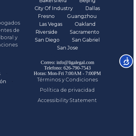
Bakersfield
Beijing
City Of Industry
Dallas
Fresno
Guangzhou
abogados
Las Vegas
Oakland
entes de
Riverside
Sacramento
boral y
San Diego
San Gabriel
aciones
San Jose
Comunicate
Accesib
Correo: info@ligalegal.com
Telefono: 626-790-7543
s
Horas: Mon-Fri 7:00AM - 7:00PM
Términos y Condiciones
ión
Política de privacidad
Accessibility Statement