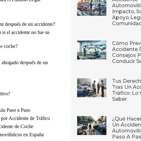
Automovilís
Impacto, S
Apoyo Lega
Comunida
e después de un accidente?
si el accidente no fue su
Cómo Prev
de coche?
Accidente 
Consejos P
Conducir S
n abogado después de un
Tus Derech
Tras Un Ac
Tráfico: L
tivo?
Saber
uía Paso a Paso
por Accidente de Tráfico
¿Qué Hace
Un Acciden
cidente de Coche
Automovilí
ovilísticos en España
Paso A Pa