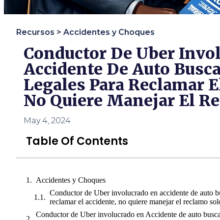
usando
un
lector
de
Recursos >
Accidentes y Choques
pantalla;
Conductor De Uber Invo
Presione
Control-
Accidente De Auto Busc
F10
para
Legales Para Reclamar E
abrir
un
No Quiere Manejar El Re
menú
de
accesibilidad.
May 4, 2024
Table Of Contents
Accidentes y Choques
Conductor de Uber involucrado en accidente de auto bu
reclamar el accidente, no quiere manejar el reclamo sol
Conductor de Uber involucrado en Accidente de auto busca 