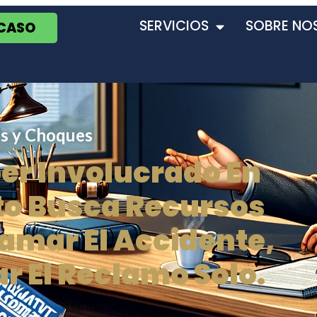
SERVICIOS
SOBRE NO
 CASO
s y Choques
er Involucrado En
to Busca Recursos
amar El Accidente,
r El Reclamo Solo.