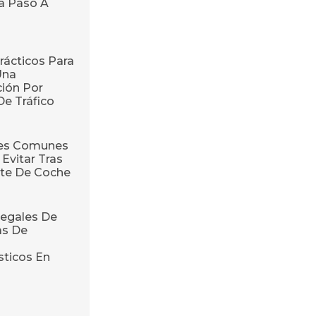
ía Paso A
rácticos Para
Una
ión Por
De Tráfico
res Comunes
Evitar Tras
te De Coche
egales De
as De
sticos En