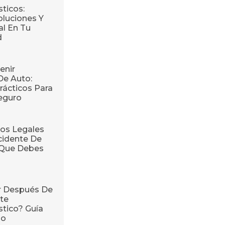
ticos:
oluciones Y
l En Tu
d
enir
De Auto:
rácticos Para
eguro
os Legales
cidente De
o Que Debes
r Después De
te
stico? Guía
so