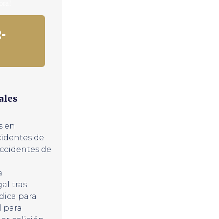
ora!
-
ales
s en
cidentes de
ccidentes de
a
al tras
ídica para
l para