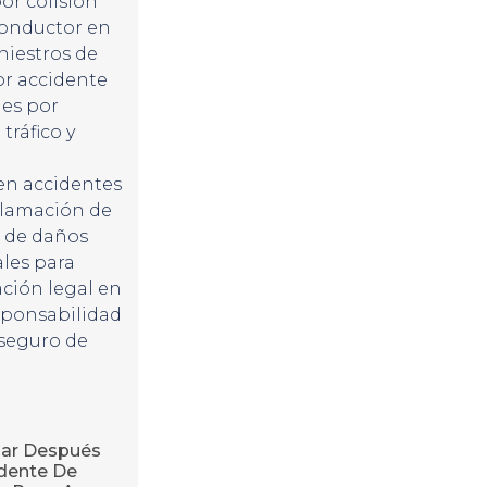
r colisión
conductor en
niestros de
r accidente
es por
 tráfico y
en accidentes
clamación de
 de daños
ales para
ción legal en
ponsabilidad
seguro de
ar Después
dente De