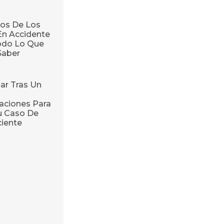
os De Los
En Accidente
odo Lo Que
Saber
ar Tras Un
ciones Para
u Caso De
ciente