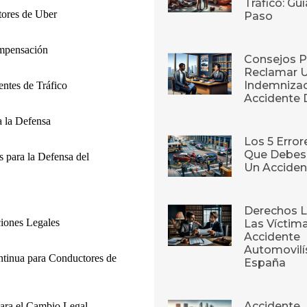
Tráfico: Gu
tores de Uber
Paso
ompensación
Consejos P
Reclamar 
Indemnizac
entes de Tráfico
Accidente 
a la Defensa
Los 5 Erro
Que Debes 
 para la Defensa del
Un Acciden
Derechos L
ciones Legales
Las Víctim
Accidente
Automovilí
tinua para Conductores de
España
Accidente
ara el Cambio Legal