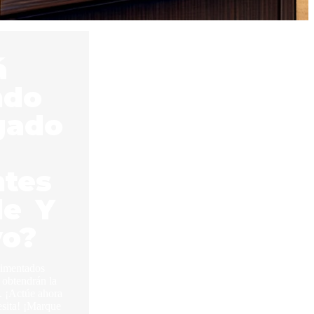
á
ndo
gado
ntes
le Y
vo?
rimentados
 obtendrán la
 ¡Actúe ahora
esita! ¡Marque