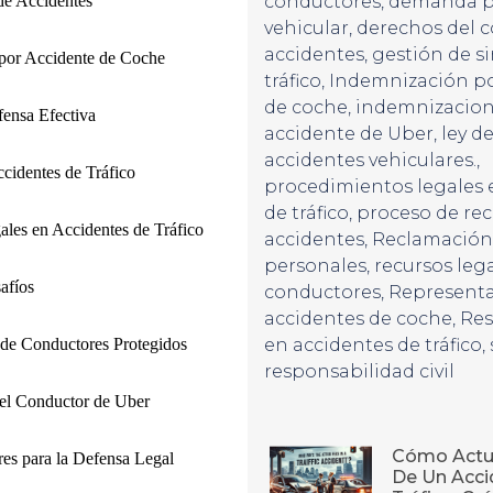
de Accidentes
conductores
,
demanda po
vehicular
,
derechos del 
accidentes
,
gestión de si
por Accidente de Coche
tráfico
,
Indemnización po
de coche
,
indemnizacion
fensa Efectiva
accidente de Uber
,
ley de
accidentes vehiculares.
,
cidentes de Tráfico
procedimientos legales 
de tráfico
,
proceso de re
les en Accidentes de Tráfico
accidentes
,
Reclamación
personales
,
recursos leg
afíos
conductores
,
Representa
accidentes de coche
,
Res
de Conductores Protegidos
en accidentes de tráfico
,
responsabilidad civil
del Conductor de Uber
Cómo Actu
res para la Defensa Legal
De Un Acci