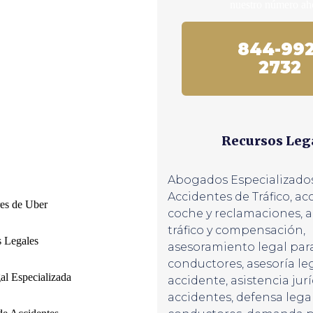
nuestro número ah
844-992
2732
Recursos Leg
Abogados Especializado
Accidentes de Tráfico
,
ac
res de Uber
coche y reclamaciones
,
a
tráfico y compensación
,
 Legales
asesoramiento legal par
conductores
,
asesoría leg
al Especializada
accidente
,
asistencia jur
accidentes
,
defensa lega