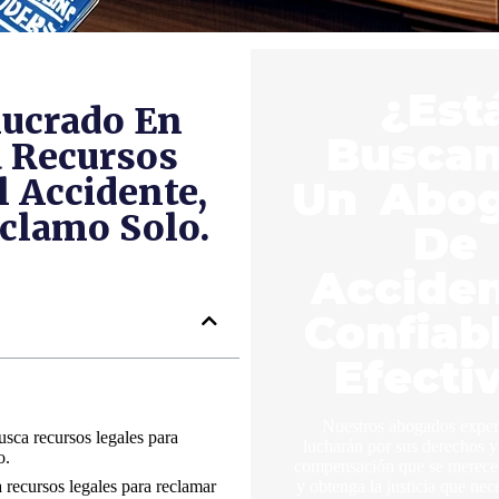
¿Est
lucrado En
Busca
a Recursos
l Accidente,
Un Abo
clamo Solo.
De
Accide
Confiab
Efecti
Nuestros abogados expe
sca recursos legales para
lucharán por sus derechos y
o.
compensación que se merece.
recursos legales para reclamar
y obtenga la justicia que nec