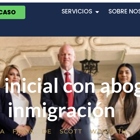
SERVICIOS
SOBRE NO
 CASO
 inicial con abo
inmigración
LA FIRMA DE SCOTT WARMUTH