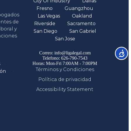
City Of Industry
Dallas
Fresno
Guangzhou
abogados
Las Vegas
Oakland
entes de
Riverside
Sacramento
boral y
San Diego
San Gabriel
aciones
San Jose
Comunicate
Accesib
Correo: info@ligalegal.com
Telefono: 626-790-7543
s
Horas: Mon-Fri 7:00AM - 7:00PM
Términos y Condiciones
ión
Política de privacidad
Accessibility Statement