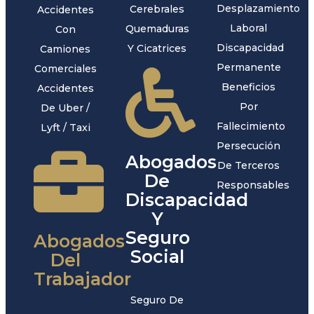
Desplazamiento
Cerebrales
Accidentes
Laboral
Quemaduras
Con
Discapacidad
Y Cicatrices
Camiones
Permanente
Comerciales
Beneficios
Accidentes
Por
De Uber /
Fallecimiento
Lyft / Taxi
Persecución
Abogados
De Terceros
De
Responsables
Discapacidad
Y
Seguro
Abogados
Social
Del
Trabajador
Seguro De