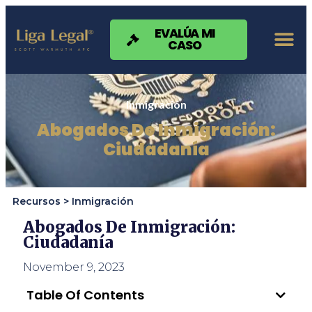
Nota:
este
sitio
EVALÚA MI
CASO
web
incluye
un
sistema
de
Inmigración
accesibilidad.
Abogados De Inmigración:
Ciudadanía
Recursos >
Inmigración
Abogados De Inmigración:
Ciudadanía
November 9, 2023
Table Of Contents