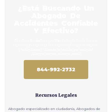
¿Está Buscando Un
Abogado De
Accidentes Confiable
Y Efectivo?
Nuestros abogados experimentados lucharán por sus
derechos y obtendrán la compensación que se merece.
¡Actúe ahora y obtenga la justicia que necesita!
¡Marque nuestro número ahora!
844-992-2732
Recursos Legales
Abogado especializado en ciudadanía
,
Abogados de