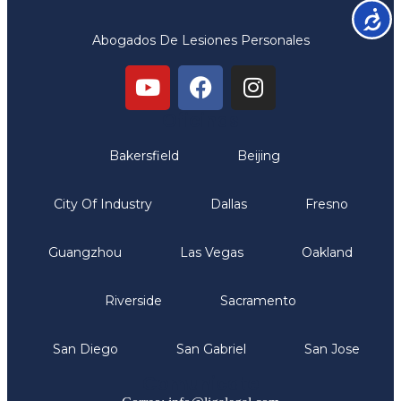
Accesib
Abogados De Lesiones Personales
Oficinas
Bakersfield
Beijing
City Of Industry
Dallas
Fresno
Guangzhou
Las Vegas
Oakland
Riverside
Sacramento
San Diego
San Gabriel
San Jose
Comunicate