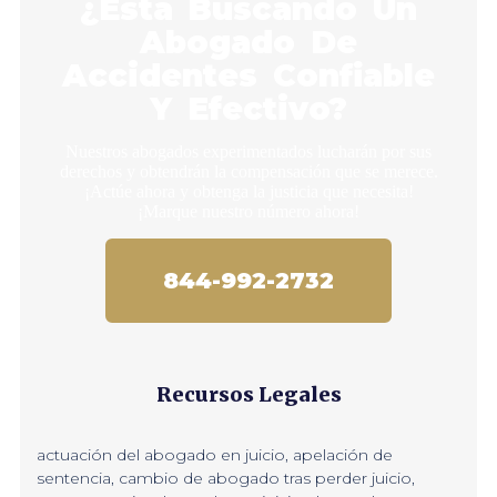
¿Está Buscando Un
Abogado De
Accidentes Confiable
Y Efectivo?
Nuestros abogados experimentados lucharán por sus
derechos y obtendrán la compensación que se merece.
¡Actúe ahora y obtenga la justicia que necesita!
¡Marque nuestro número ahora!
844-992-2732
Recursos Legales
actuación del abogado en juicio
,
apelación de
sentencia
,
cambio de abogado tras perder juicio
,