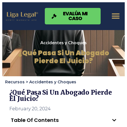
Nota:
este
sitio
EVALÚA MI
CASO
web
incluye
un
sistema
de
Accidentes y Choques
accesibilidad.
¿Qué Pasa Si Un Abogado
Pierde El Juicio?
Recursos >
Accidentes y Choques
¿Qué Pasa Si Un Abogado Pierde
El Juicio?
February 20, 2024
Table Of Contents