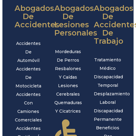
Abogados
Abogados
Abogados
De
De
De
Accidentes
Lesiones
Accidente
Personales
De
Trabajo
Accidentes
Mordeduras
De
Tratamiento
De Perros
Automóvil
Médico
Resbalones
Accidentes
Discapacidad
Y Caídas
De
Temporal
Lesiones
Motocicleta
Desplazamiento
Cerebrales
Accidentes
Laboral
Quemaduras
Con
Discapacidad
Y Cicatrices
Camiones
Permanente
Comerciales
Beneficios
Accidentes