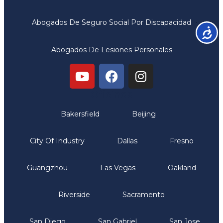
Abogados De Seguro Social Por Discapacidad
Accesib
Abogados De Lesiones Personales
Oficinas
Bakersfield
Beijing
City Of Industry
Dallas
Fresno
Guangzhou
Las Vegas
Oakland
Riverside
Sacramento
San Diego
San Gabriel
San Jose