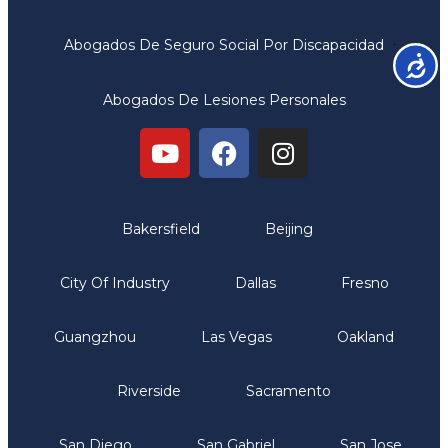
Abogados De Seguro Social Por Discapacidad
Accesib
Abogados De Lesiones Personales
Oficinas
Bakersfield
Beijing
City Of Industry
Dallas
Fresno
Guangzhou
Las Vegas
Oakland
Riverside
Sacramento
San Diego
San Gabriel
San Jose