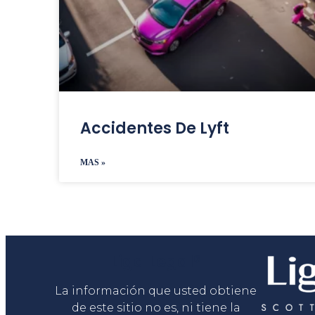
Accidentes De Lyft
MAS »
Liga Legal®
La información que usted obtiene
de este sitio no es, ni tiene la