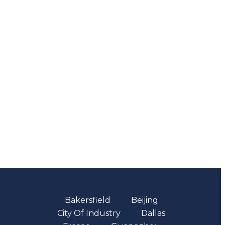
Oficinas
Bakersfield
Beijing
City Of Industry
Dallas