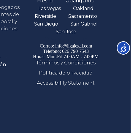
Fresno
Guangzhou
abogados
Las Vegas
Oakland
entes de
Riverside
Sacramento
boral y
San Diego
San Gabriel
aciones
San Jose
Comunicate
Correo: info@ligalegal.com
Accesib
Telefono: 626-790-7543
s
Horas: Mon-Fri 7:00AM - 7:00PM
Términos y Condiciones
ión
Política de privacidad
Accessibility Statement