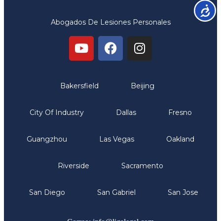
Accesib
Abogados De Lesiones Personales
Oficinas
Bakersfield
Beijing
City Of Industry
Dallas
Fresno
Guangzhou
Las Vegas
Oakland
Riverside
Sacramento
San Diego
San Gabriel
San Jose
Comunicate