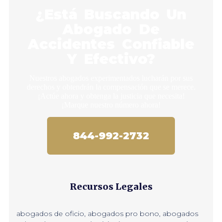
¿Está Buscando Un
Abogado De
Accidentes Confiable
Y Efectivo?
Nuestros abogados experimentados lucharán por sus
derechos y obtendrán la compensación que se merece.
¡Actúe ahora y obtenga la justicia que necesita!
¡Marque nuestro número ahora!
844-992-2732
Recursos Legales
abogados de oficio
,
abogados pro bono
,
abogados