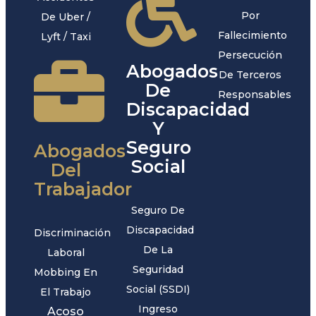
Por
De Uber /
Fallecimiento
Lyft / Taxi
Persecución
Abogados
De Terceros
De
Responsables
Discapacidad
Y
Seguro
Abogados
Social
Del
Trabajador
Seguro De
Discapacidad
Discriminación
De La
Laboral
Seguridad
Mobbing En
Social (SSDI)
El Trabajo
Ingreso
Acoso