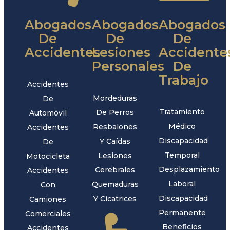
Abogados
Abogados
Abogados
De
De
De
Accidentes
Lesiones
Accidente
Personales
De
Trabajo
Accidentes
Mordeduras
De
Tratamiento
De Perros
Automóvil
Médico
Resbalones
Accidentes
Discapacidad
Y Caídas
De
Temporal
Lesiones
Motocicleta
Desplazamiento
Cerebrales
Accidentes
Laboral
Quemaduras
Con
Discapacidad
Y Cicatrices
Camiones
Permanente
Comerciales
Beneficios
Accidentes