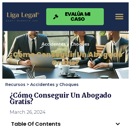
Nota:
este
sitio
EVALÚA MI
CASO
web
incluye
un
sistema
de
Accidentes y Choques
accesibilidad.
¿Cómo Conseguir Un Abogado
Gratis?
Recursos >
Accidentes y Choques
¿Cómo Conseguir Un Abogado
Gratis?
March 26, 2024
Table Of Contents