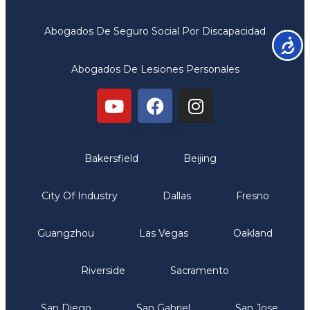
Abogados De Seguro Social Por Discapacidad
Accesib
Abogados De Lesiones Personales
Oficinas
Bakersfield
Beijing
City Of Industry
Dallas
Fresno
Guangzhou
Las Vegas
Oakland
Riverside
Sacramento
San Diego
San Gabriel
San Jose