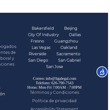
Oficinas
Bakersfield
Beijing
City Of Industry
Dallas
Fresno
Guangzhou
abogados
Las Vegas
Oakland
entes de
Riverside
Sacramento
boral y
San Diego
San Gabriel
aciones
San Jose
Accesib
Comunicate
Correo: info@ligalegal.com
Telefono: 626-790-7543
s
Horas: Mon-Fri 7:00AM - 7:00PM
Términos y Condiciones
ión
Política de privacidad
Accessibility Statement