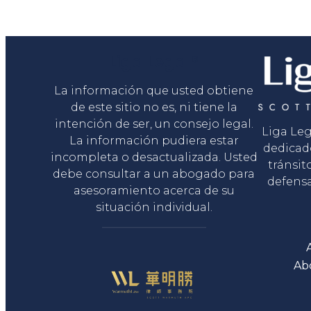
Liga Legal®
La información que usted obtiene
de este sitio no es, ni tiene la
intención de ser, un consejo legal.
Liga Le
La información pudiera estar
dedicad
incompleta o desactualizada. Usted
tránsit
debe consultar a un abogado para
defensa
asesoramiento acerca de su
situación individual.
Ab