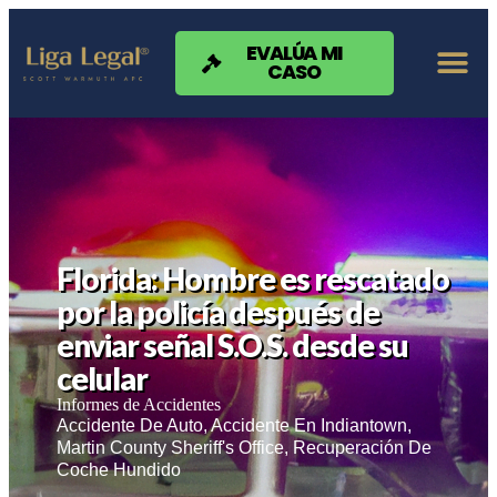
Nota:
este
sitio
EVALÚA MI
CASO
web
incluye
un
sistema
de
accesibilidad.
Florida: Hombre es rescatado
por la policía después de
enviar señal S.O.S. desde su
celular
Informes de Accidentes
Accidente De Auto
,
Accidente En Indiantown
,
Martin County Sheriff's Office
,
Recuperación De
Coche Hundido