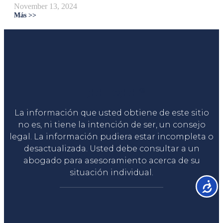
November 13, 2024
Más >>
Liga Legal®
La información que usted obtiene de este sitio
no es, ni tiene la intención de ser, un consejo
legal. La información pudiera estar incompleta o
desactualizada. Usted debe consultar a un
abogado para asesoramiento acerca de su
situación individual.
Accesib