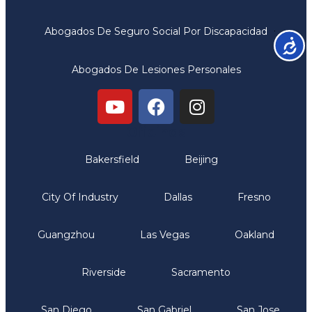
Abogados De Seguro Social Por Discapacidad
Accesib
Abogados De Lesiones Personales
Oficinas
Bakersfield
Beijing
City Of Industry
Dallas
Fresno
Guangzhou
Las Vegas
Oakland
Riverside
Sacramento
San Diego
San Gabriel
San Jose