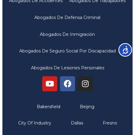
Abogados De Accidentes
Abogados De Trabajadores
Abogados De Defensa Criminal
Abogados De Inmigración
Accesib
Abogados De Seguro Social Por Discapacidad
Abogados De Lesiones Personales
Oficinas
Bakersfield
Beijing
City Of Industry
Dallas
Fresno