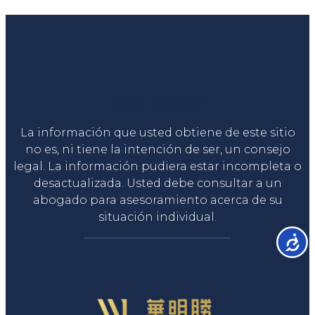
Liga Legal®
La información que usted obtiene de este sitio
no es, ni tiene la intención de ser, un consejo
legal. La información pudiera estar incompleta o
desactualizada. Usted debe consultar a un
abogado para asesoramiento acerca de su
situación individual.
Accesib