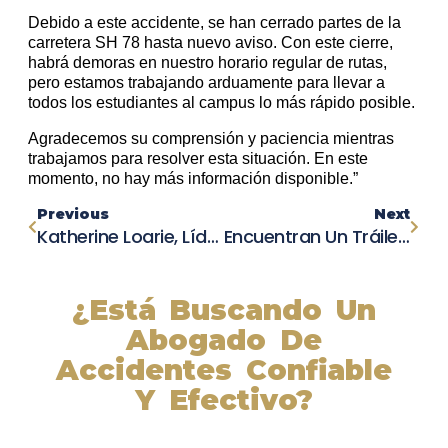
Debido a este accidente, se han cerrado partes de la
carretera SH 78 hasta nuevo aviso. Con este cierre,
habrá demoras en nuestro horario regular de rutas,
pero estamos trabajando arduamente para llevar a
todos los estudiantes al campus lo más rápido posible.
Agradecemos su comprensión y paciencia mientras
trabajamos para resolver esta situación. En este
momento, no hay más información disponible.”
Previous
Next
Katherine Loarie, Líder Y Promotora De Mujeres En Política Local, Muere En Accidente En Joshua Tree
Encuentran Un Tráiler Huido Después De Un Accidente En Massachusetts
¿Está Buscando Un
Abogado De
Accidentes Confiable
Y Efectivo?
Nuestros abogados experimentados lucharán por sus
derechos y obtendrán la compensación que se merece.