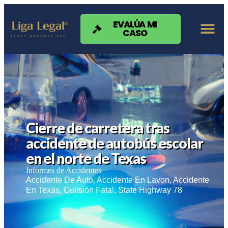
Nota:
este
sitio
EVALÚA MI
CASO
web
incluye
un
sistema
de
accesibilidad.
Cierre de carretera tras
accidente de autobús escolar
en el norte de Texas
Informes de Accidentes
Accidente De Auto
,
Accidente En Lavon
,
Accidente
En Texas
,
Colisión Fatal
,
State Highway 78