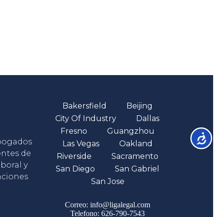
Oficinas
Bakersfield
Beijing
City Of Industry
Dallas
Fresno
Guangzhou
Accesib
abogados
Las Vegas
Oakland
entes de
Riverside
Sacramento
boral y
San Diego
San Gabriel
aciones
San Jose
Comunicate
Correo: info@ligalegal.com
Telefono: 626-790-7543