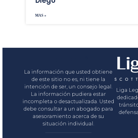
Diego
MAS »
Liga Legal®
La información que usted obtiene
de este sitio no es, ni tiene la
intención de ser, un consejo legal.
Liga Le
La información pudiera estar
dedicad
incompleta o desactualizada. Usted
tránsit
debe consultar a un abogado para
defensa
asesoramiento acerca de su
situación individual.