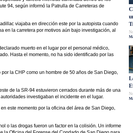
oute 94, según informó la Patrulla de Carreteras de
C
u
T
dillac viajaba en dirección este por la autopista cuando
a en la carretera por motivos aún bajo investigación, al
No
Má
 declarado muerto en el lugar por el personal médico,
o. Hasta el momento, no ha sido identificado por las
ado por la CHP como un hombre de 50 años de San Diego,
L
E
n este de la SR-94 estuvieron cerrados durante más de una
No
autoridades investigaban el incidente en el lugar.
Má
en este momento por la oficina del área de San Diego,
ol o las drogas fueron un factor en la colisión. Un informe
 de la Oficina del Forense del Condado de San Diego para