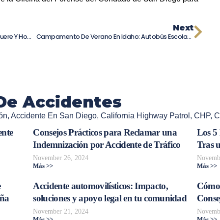
Next
Fatal Colisión Al Norte De Riggins: Mujer Muere Y Hombre Resulta Herido En Impactante Accidente
Campamento De Verano En Idaho: Autobús Escolar Se Estrella Y Deja Varios Jóvenes Heridos
De Accidentes
ón
,
Accidente En San Diego
,
California Highway Patrol
,
CHP
,
C
ente
Consejos Prácticos para Reclamar una
Los 5
Indemnización por Accidente de Tráfico
Tras 
November 26, 2024
Novembe
Más >>
Más >>
e
Accidente automovilísticos: Impacto,
Cómo 
aña
soluciones y apoyo legal en tu comunidad
Consej
November 21, 2024
Novembe
Más >>
Más >>