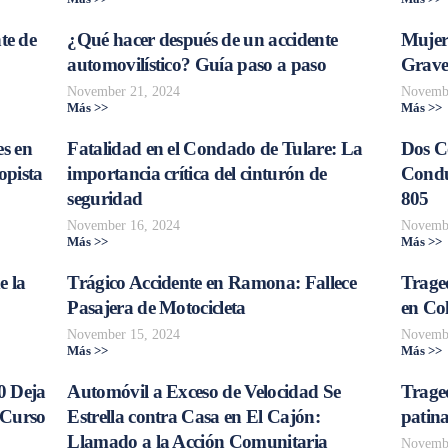
te de
¿Qué hacer después de un accidente
Mujer
automovilístico? Guía paso a paso
Grave
November 21, 2024
Novembe
Más >>
Más >>
s en
Fatalidad en el Condado de Tulare: La
Dos C
opista
importancia crítica del cinturón de
Conduc
seguridad
805
November 16, 2024
Novembe
Más >>
Más >>
e la
Trágico Accidente en Ramona: Fallece
Traged
Pasajera de Motocicleta
en Col
November 15, 2024
Novembe
Más >>
Más >>
0 Deja
Automóvil a Exceso de Velocidad Se
Trage
 Curso
Estrella contra Casa en El Cajón:
patina
Llamado a la Acción Comunitaria
Novembe