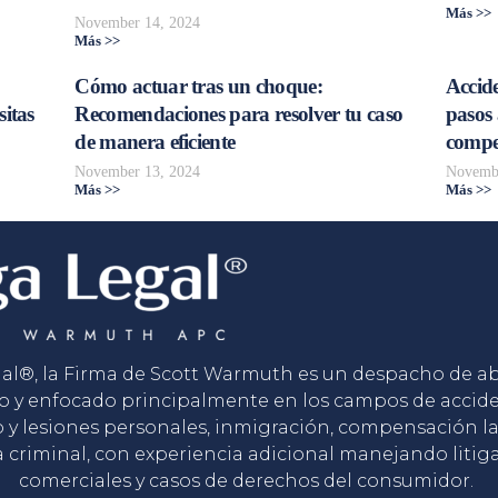
Más >>
November 14, 2024
Más >>
Cómo actuar tras un choque:
Accide
sitas
Recomendaciones para resolver tu caso
pasos 
de manera eficiente
compe
November 13, 2024
Novembe
Más >>
Más >>
gal®, la Firma de Scott Warmuth es un despacho de 
o y enfocado principalmente en los campos de accid
o y lesiones personales, inmigración, compensación la
 criminal, con experiencia adicional manejando litig
comerciales y casos de derechos del consumidor.