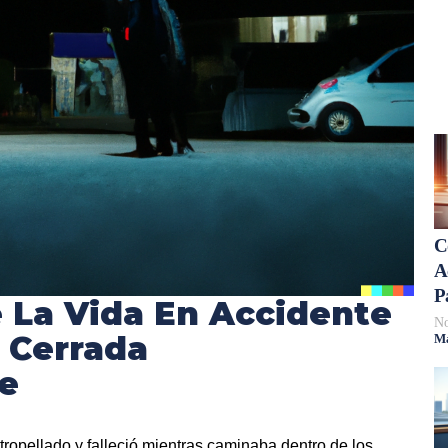
C
A
P
 La Vida En Accidente
No
a Cerrada
Má
e
ropellado y falleció mientras caminaba dentro de los