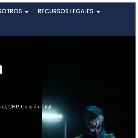
SOTROS
RECURSOS LEGALES
n
a
rol
,
CHP
,
Colisión Fatal
,