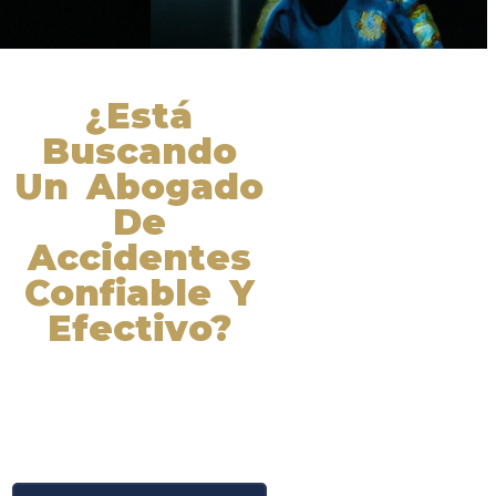
¿Está
Buscando
Un Abogado
De
Accidentes
Confiable Y
Efectivo?
Nuestros abogados experimentados
lucharán por sus derechos y
obtendrán la compensación que se
merece. ¡Actúe ahora y obtenga la
justicia que necesita! ¡Marque
nuestro número ahora!