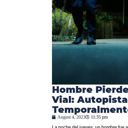
Hombre Pierde
Vial: Autopist
Temporalment
August 4, 2023
11:35 pm
La noche del jueves, un hombre fue at