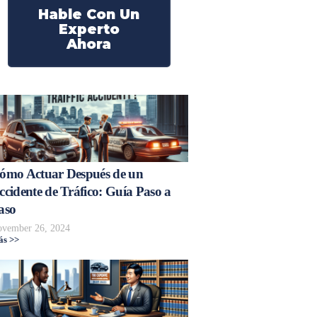
Hable Con Un
Experto
Ahora
ómo Actuar Después de un
ccidente de Tráfico: Guía Paso a
aso
vember 26, 2024
s >>