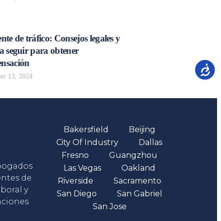
nte de tráfico: Consejos legales y
a seguir para obtener
nsación
Accesib
r 13, 2024
Oficinas
Bakersfield
Beijing
City Of Industry
Dallas
Fresno
Guangzhou
abogados
Las Vegas
Oakland
entes de
Riverside
Sacramento
boral y
San Diego
San Gabriel
aciones
San Jose
Comunicate