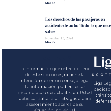
Más >>
Los derechos de los pasajeros en
accidente de auto: Todo lo que nece
saber
November 13, 2024
Más >>
Liga Legal®
La información que usted obtiene
de este sitio no es, ni tiene la
intención de ser, un consejo legal.
Liga Le
La información pudiera estar
dedicad
incompleta o desactualizada. Usted
tránsit
debe consultar a un abogado para
defensa
asesoramiento acerca de su
situación individual.