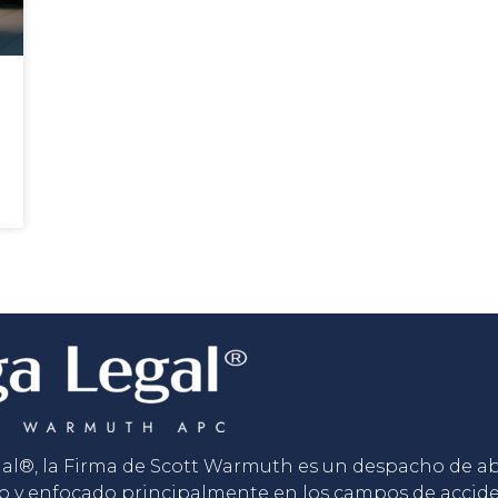
gal®, la Firma de Scott Warmuth es un despacho de 
o y enfocado principalmente en los campos de accid