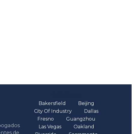
Oficinas
Bakersfield
Beijing
City Of Industry
Dallas
Fresno
Guangzhou
abogados
Las Vegas
Oakland
entes de