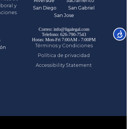
Riverside
Sacramento
boral y
San Diego
San Gabriel
aciones
San Jose
Comunicate
Correo: info@ligalegal.com
Accesib
Telefono: 626-790-7543
s
Horas: Mon-Fri 7:00AM - 7:00PM
Términos y Condiciones
ión
Política de privacidad
Accessibility Statement