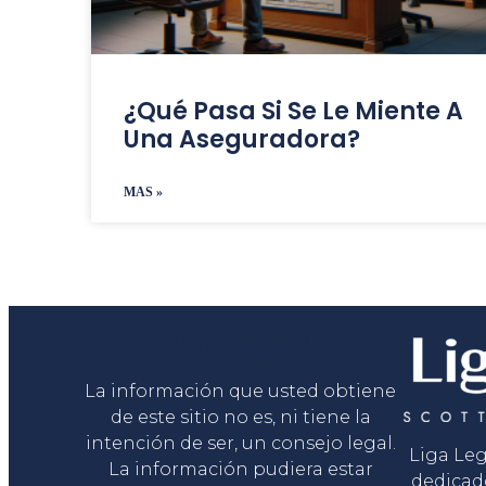
¿Qué Pasa Si Se Le Miente A
Una Aseguradora?
MAS »
Liga Legal®
La información que usted obtiene
de este sitio no es, ni tiene la
intención de ser, un consejo legal.
Liga Le
La información pudiera estar
dedicad