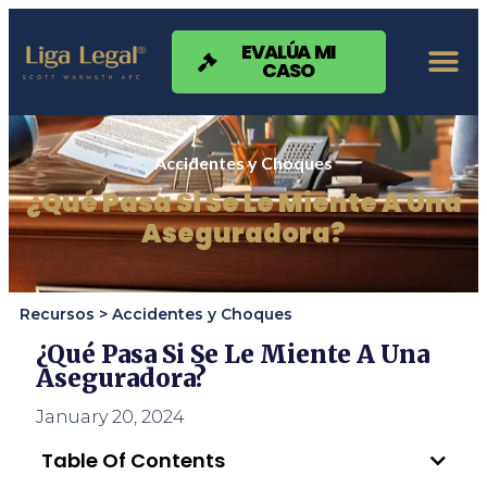
Nota:
este
sitio
EVALÚA MI
CASO
web
incluye
un
sistema
de
Accidentes y Choques
accesibilidad.
¿Qué Pasa Si Se Le Miente A Una
Aseguradora?
Recursos >
Accidentes y Choques
¿Qué Pasa Si Se Le Miente A Una
Aseguradora?
January 20, 2024
Table Of Contents