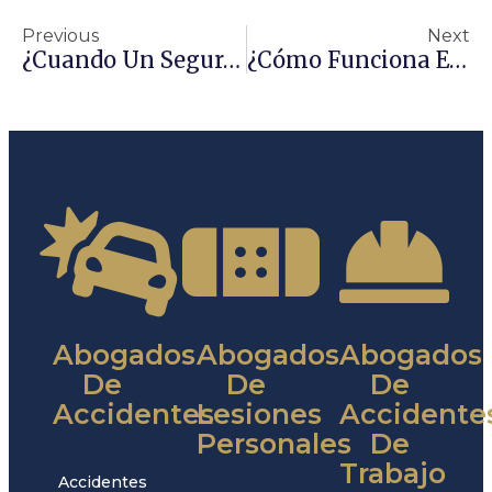
Previous
Next
¿Cuando Un Seguro No Te Quiere Pagar?
¿Cómo Funciona El Seguro Si Me Chocan?
Abogados
Abogados
Abogados
De
De
De
Accidentes
Lesiones
Accidente
Personales
De
Trabajo
Accidentes