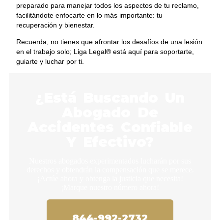
preparado para manejar todos los aspectos de tu reclamo,
facilitándote enfocarte en lo más importante: tu
recuperación y bienestar.
Recuerda, no tienes que afrontar los desafíos de una lesión
en el trabajo solo; Liga Legal® está aquí para soportarte,
guiarte y luchar por ti.
¿Está Buscando Un
Abogado De
Accidentes Confiable
Y Efectivo?
Nuestros abogados experimentados lucharán por sus
derechos y obtendrán la compensación que se merece.
¡Actúe ahora y obtenga la justicia que necesita!
¡Marque nuestro número ahora!
844-992-2732