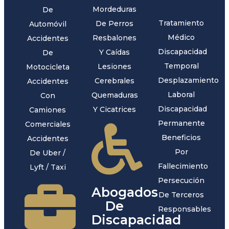
Mordeduras
De
Tratamiento
De Perros
Automóvil
Médico
Resbalones
Accidentes
Discapacidad
Y Caídas
De
Temporal
Lesiones
Motocicleta
Desplazamiento
Cerebrales
Accidentes
Laboral
Quemaduras
Con
Discapacidad
Y Cicatrices
Camiones
Permanente
Comerciales
Beneficios
Accidentes
Por
De Uber /
Fallecimiento
Lyft / Taxi
Persecución
Abogados
De Terceros
De
Responsables
Discapacidad