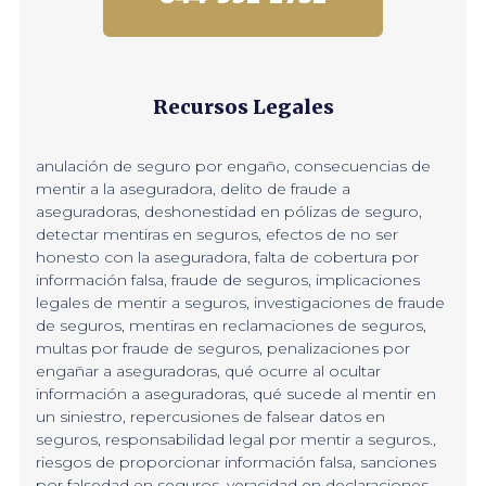
Recursos Legales
anulación de seguro por engaño
,
consecuencias de
mentir a la aseguradora
,
delito de fraude a
aseguradoras
,
deshonestidad en pólizas de seguro
,
detectar mentiras en seguros
,
efectos de no ser
honesto con la aseguradora
,
falta de cobertura por
información falsa
,
fraude de seguros
,
implicaciones
legales de mentir a seguros
,
investigaciones de fraude
de seguros
,
mentiras en reclamaciones de seguros
,
multas por fraude de seguros
,
penalizaciones por
engañar a aseguradoras
,
qué ocurre al ocultar
información a aseguradoras
,
qué sucede al mentir en
un siniestro
,
repercusiones de falsear datos en
seguros
,
responsabilidad legal por mentir a seguros.
,
riesgos de proporcionar información falsa
,
sanciones
por falsedad en seguros
,
veracidad en declaraciones