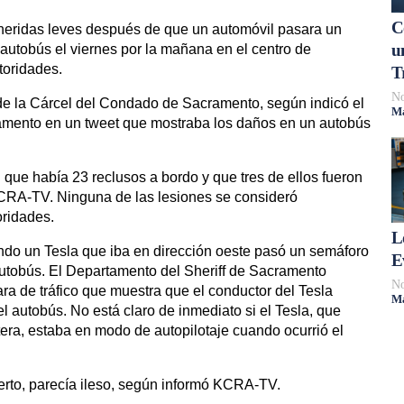
C
 heridas leves después de que un automóvil pasara un
u
autobús el viernes por la mañana en el centro de
toridades.
T
No
de la Cárcel del Condado de Sacramento, según indicó el
Má
ento en un tweet que mostraba los daños en un autobús
que había 23 reclusos a bordo y que tres de ellos fueron
KCRA-TV. Ninguna de las lesiones se consideró
oridades.
L
ando un Tesla que iba en dirección oeste pasó un semáforo
E
 autobús. El Departamento del Sheriff de Sacramento
No
a de tráfico que muestra que el conductor del Tesla
Má
el autobús. No está claro de inmediato si el Tesla, que
tera, estaba en modo de autopilotaje cuando ocurrió el
uerto, parecía ileso, según informó KCRA-TV.