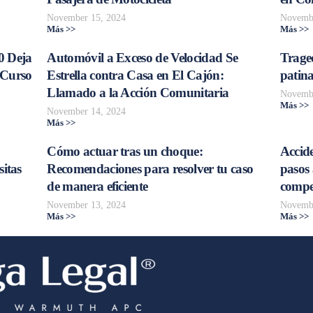
November 15, 2024
Novembe
Más >>
Más >>
0 Deja
Automóvil a Exceso de Velocidad Se
Trage
 Curso
Estrella contra Casa en El Cajón:
patina
Llamado a la Acción Comunitaria
Novembe
Más >>
November 14, 2024
Más >>
Cómo actuar tras un choque:
Accide
sitas
Recomendaciones para resolver tu caso
pasos 
de manera eficiente
compe
November 13, 2024
Novembe
Más >>
Más >>