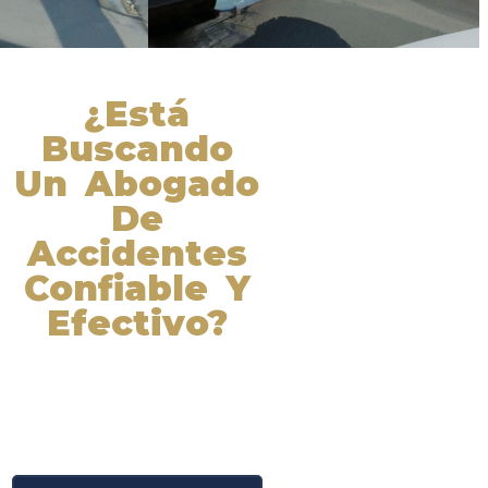
¿Está
Buscando
Un Abogado
De
Accidentes
Confiable Y
Efectivo?
Nuestros abogados experimentados
lucharán por sus derechos y
obtendrán la compensación que se
merece. ¡Actúe ahora y obtenga la
justicia que necesita! ¡Marque
nuestro número ahora!