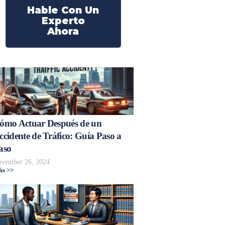
Hable Con Un
Experto
Ahora
ómo Actuar Después de un
ccidente de Tráfico: Guía Paso a
aso
vember 26, 2024
s >>