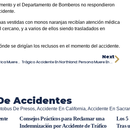
amento y el Departamento de Bomberos no respondieron
cidente.
as vestidas con monos naranjas recibían atención médica
l cercano, y a varios de ellos siendo trasladados en
ónde se dirigían los reclusos en el momento del accidente.
Next
Estudiantes De Culinary Institute Of America Mueren En Trágico Accidente En Carretera
Trágico Accidente En Northland: Persona Muere En Colisión Entre Automóvil Y Motocicleta
De Accidentes
utobus De Presos
,
Accidente En California
,
Accidente En Sacra
ente
Consejos Prácticos para Reclamar una
Los 5
Indemnización por Accidente de Tráfico
Tras 