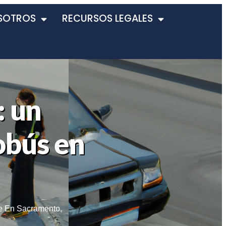
SOTROS
RECURSOS LEGALES
: un
obús en
e En Sacramento
,