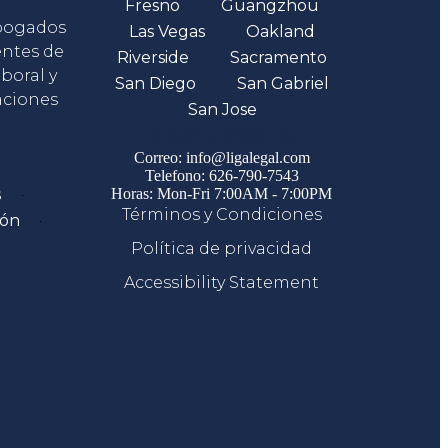
Fresno
Guangzhou
abogados
Las Vegas
Oakland
entes de
Riverside
Sacramento
boral y
San Diego
San Gabriel
aciones
San Jose
Comunicate
Correo: info@ligalegal.com
Telefono: 626-790-7543
s
Horas: Mon-Fri 7:00AM - 7:00PM
Términos y Condiciones
ión
Política de privacidad
Accessibility Statement