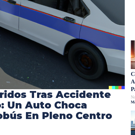
C
A
P
ridos Tras Accidente
No
: Un Auto Choca
Má
obús En Pleno Centro