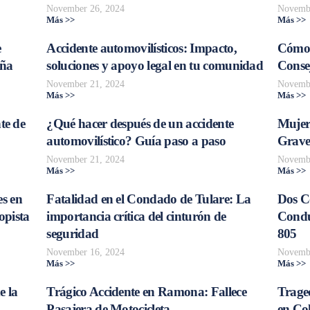
November 26, 2024
Novembe
Más >>
Más >>
e
Accidente automovilísticos: Impacto,
Cómo 
aña
soluciones y apoyo legal en tu comunidad
Consej
November 21, 2024
Novembe
Más >>
Más >>
te de
¿Qué hacer después de un accidente
Mujer
automovilístico? Guía paso a paso
Grave
November 21, 2024
Novembe
Más >>
Más >>
s en
Fatalidad en el Condado de Tulare: La
Dos C
opista
importancia crítica del cinturón de
Conduc
seguridad
805
November 16, 2024
Novembe
Más >>
Más >>
e la
Trágico Accidente en Ramona: Fallece
Traged
Pasajera de Motocicleta
en Col