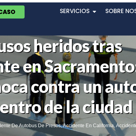
SERVICIOS
SOBRE NO
 CASO
usos heridos tras
nte en Sacramento
hoca contra un aut
entro de la ciudad
dente De Autobus De Presos
,
Accidente En California
,
Accident