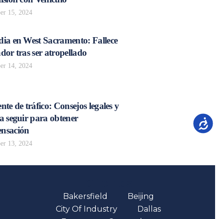
r 15, 2024
dia en West Sacramento: Fallece
dor tras ser atropellado
r 14, 2024
nte de tráfico: Consejos legales y
a seguir para obtener
Accesib
nsación
r 13, 2024
Oficinas
Bakersfield
Beijing
City Of Industry
Dallas