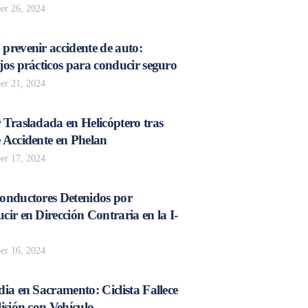
r 26, 2024
prevenir accidente de auto:
os prácticos para conducir seguro
r 21, 2024
 Trasladada en Helicóptero tras
 Accidente en Phelan
r 17, 2024
onductores Detenidos por
ir en Dirección Contraria en la I-
r 16, 2024
ia en Sacramento: Ciclista Fallece
isión con Vehículo